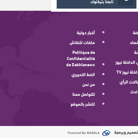
تابعنا بتيكتوك
ضة
أخبار دولية
صاد
ملفات للنقاش
ة
Politique de
Confidentialité
 الداخلة نيوز
de Dakhlanews
اخلة نيوز TV
الخط التحريري
لات الرأي
من نحن
ادث
للتواصل معنا
للنشر بالموقع
صميم وبرمجة