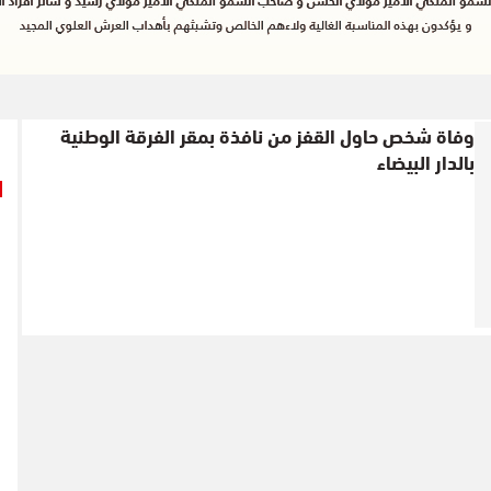
وفاة شخص حاول القفز من نافذة بمقر الفرقة الوطنية
بالدار البيضاء