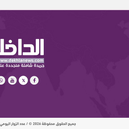
جميع الحقوق محفوظة 2026 © / عدد الزوار اليومي : 15 ألف