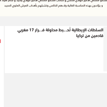
السلطات الإيطالية تُحـ..ـبط محاولة فـ..ـرار 17 مغربي
قادمين من تركيا