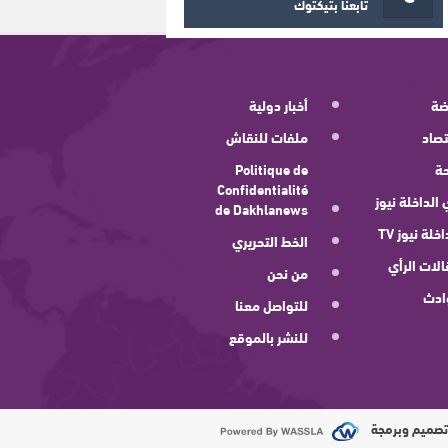
تابعنا بتيكتوك
ضة
أخبار دولية
صاد
ملفات للنقاش
ة
Politique de
Confidentialité
 الداخلة نيوز
de Dakhlanews
اخلة نيوز TV
الخط التحريري
لات الرأي
من نحن
ادث
للتواصل معنا
للنشر بالموقع
صميم وبرمجة