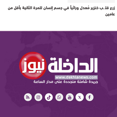
زرع قلـ ـب خنزير مُعدل وراثياً في جسم إنسان للمرة الثانية بأقل من
عامين