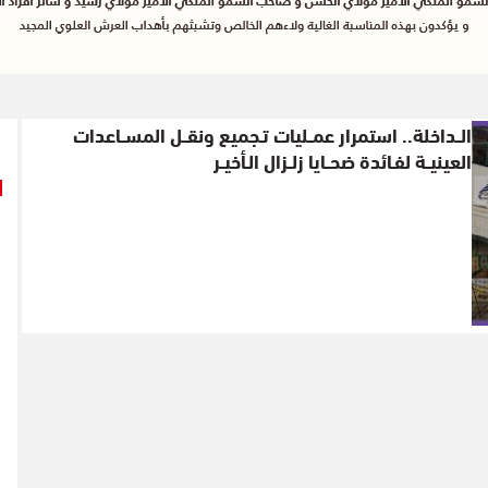
الــداخلة.. استمرار عمــليات تـجميع ونقــل المســاعدات
العينيــة لفـائدة ضحــايا زلــزال الـأخيــر