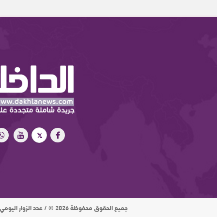
جميع الحقوق محفوظة 2026 © / عدد الزوار اليومي : 15 ألف