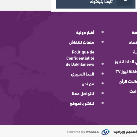
تابعنا بتيكتوك
ضة
أخبار دولية
صاد
ملفات للنقاش
ة
Politique de
Confidentialité
 الداخلة نيوز
de Dakhlanews
اخلة نيوز TV
الخط التحريري
لات الرأي
من نحن
ادث
للتواصل معنا
للنشر بالموقع
صميم وبرمجة