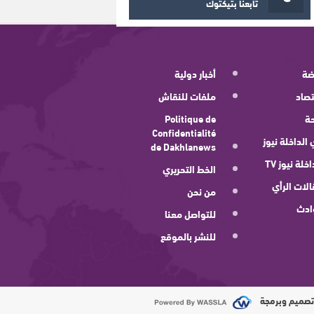
تابعنا بتيكتوك
ضة
أخبار دولية
صاد
ملفات للنقاش
ة
Politique de
Confidentialité
 الداخلة نيوز
de Dakhlanews
اخلة نيوز TV
الخط التحريري
لات الرأي
من نحن
ادث
للتواصل معنا
للنشر بالموقع
صميم وبرمجة