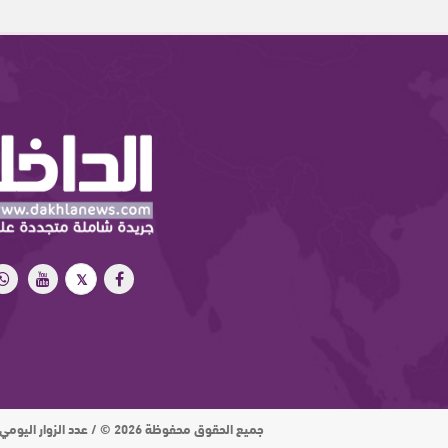
جميع الحقوق محفوظة 2026 © / عدد الزوار اليومي : 15 ألف