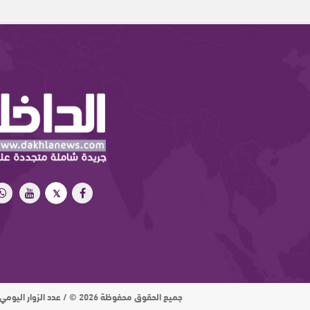
جميع الحقوق محفوظة 2026 © / عدد الزوار اليومي : 15 ألف