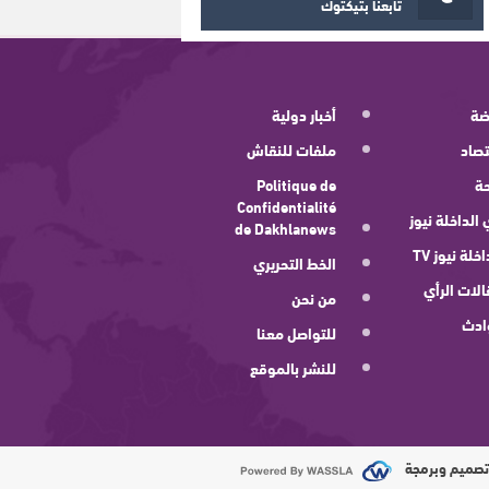
تابعنا بتيكتوك
ضة
أخبار دولية
صاد
ملفات للنقاش
ة
Politique de
Confidentialité
 الداخلة نيوز
de Dakhlanews
اخلة نيوز TV
الخط التحريري
لات الرأي
من نحن
ادث
للتواصل معنا
للنشر بالموقع
صميم وبرمجة