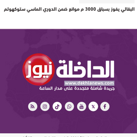
البقالي يفوز بسباق 3000 م موانع ضمن الدوري الماسي ستوكهولم