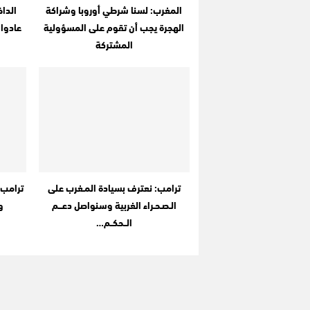
المغرب: لسنا شرطي أوروبا وشراكة
الهجرة يجب أن تقوم على المسؤولية
المشتركة
ترامب: نعترف بسيادة المـغرب على
ترامب 
الـصـحـراء الغربية وسنواصل دعـــم
و
الــحكــم…