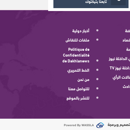
تابعنا بتيكتوك
ضة
أخبار دولية
صاد
ملفات للنقاش
ة
Politique de
Confidentialité
 الداخلة نيوز
de Dakhlanews
اخلة نيوز TV
الخط التحريري
لات الرأي
من نحن
ادث
للتواصل معنا
للنشر بالموقع
صميم وبرمجة