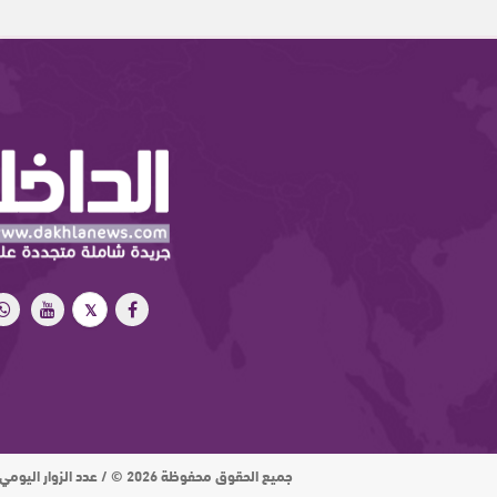
جميع الحقوق محفوظة 2026 © / عدد الزوار اليومي : 15 ألف