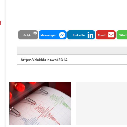
What
Email
LinkedIn
Messenger
طباعة