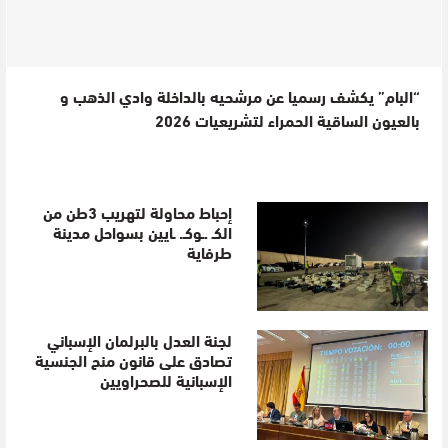
“البام” يكشف رسميا عن مرشحيه بالداخلة وادي الذهب و
بالعيون الساقية الحمراء لتشريعيات 2026
إحباط محاولة لتهريب 3طن من
الكـ .ـوكـ. ـايين بسواحل مدينة
طرفاية
لجنة العدل بالبرلمان الإسباني
تصادق على قانون منح الجنسية
الإسبانية للصحراويين