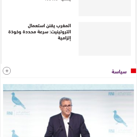
المغرب يقنن استعمال
التروتينيت: سرعة محددة وخوذة
إلزامية
سياسة