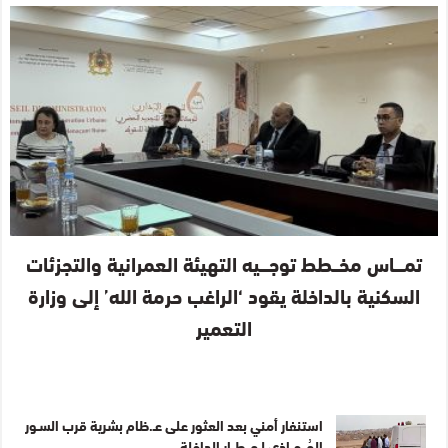
تمـــاس مخــطط توجـــيه التهيئة العمرانية والتجزئات
السكنية بالداخلة يقود ‘الراغب حرمة الله’ إلى وزارة
التعمير
استنفار أمني بعد العثور على عـ.ظام بشرية قرب السـور
المُــحــاذي لـمــطــار الداخلة