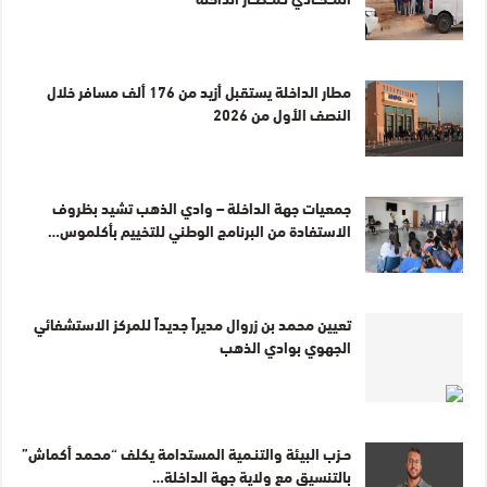
مطار الداخلة يستقبل أزيد من 176 ألف مسافر خلال
النصف الأول من 2026
جمعيات جهة الداخلة – وادي الذهب تشيد بظروف
الاستفادة من البرنامج الوطني للتخييم بأكلموس…
تعيين محمد بن زروال مديراً جديداً للمركز الاستشفائي
الجهوي بوادي الذهب
حـزب البيئة والتنـمية المستدامة يكلف “محمد أكماش”
بالتنسيق مع ولاية جهة الداخلة…