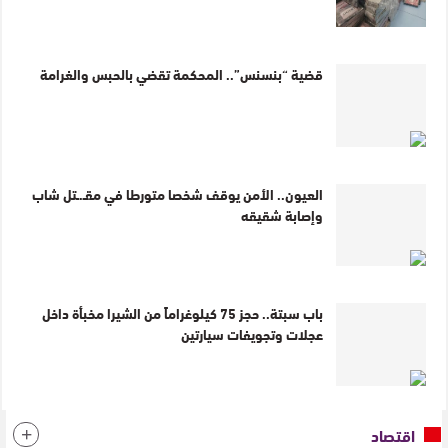
قضية “بنسنس”.. المحكمة تقضي بالحبس والغرامة
العيون.. الأمن يوقف شخصا متورطا في مقـ.ـتل شاب
وإصابة شقيقه
باب سبتة.. حجز 75 كيلوغراماً من الشيرا مخبأة داخل
عجلات وتجويفات سيارتين
اقتصاد