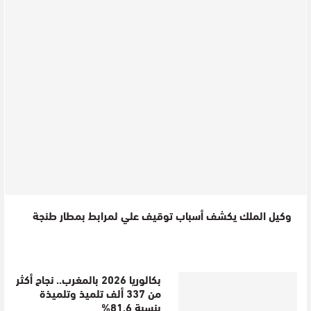
وكيل الملك يكشف أسباب توقيف علي لمرابط بمطار طنجة
بكالوريا 2026 بالمغرب.. نجاح أكثر
من 337 ألف تلميذ وتلميذة
بنسبة 81.6%