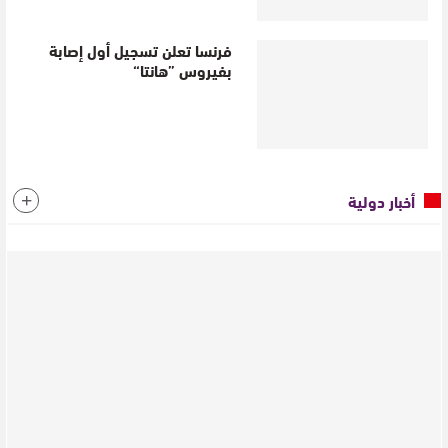
فرنسا تعلن تسجيل أول إصابة
بفيروس ”هانتا“
أخبار دولية