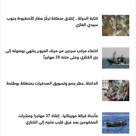
كتابة الدولة.. إغلاق منطقة تركّز صغار الأخطبوط جنوب
سيدي الغازي
اختفاء مركب سردين من ميناء العيون ينتهي بوصوله إلى
جزر الكناري وعلى متنه 20 مهاجراً
الداخلة..حظر جمع وتسويق الصدفيات بمنطقة بوطلحة
مأساة قبالة موريتانيا.. إنقاذ 37 مهاجرا وعشرات
المفقودين بعد غرق قارب متجه إلى الكناري