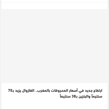
ارتفاع جديد في أسعار المحروقات بالمغرب.. الغازوال يزيد بـ70
سنتيماً والبنزين بـ38 سنتيماً