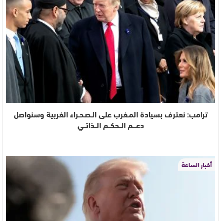
ترامب: نعترف بسيادة المـغرب على الـصـحـراء الغربية وسنواصل
دعـــم الــحكــم الــذاتــي
أخبار الساعة