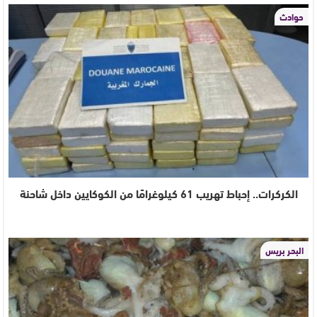
حوادث
الكركرات.. إحباط تهريب 61 كيلوغرامًا من الكوكايين داخل شاحنة
البحر بريس