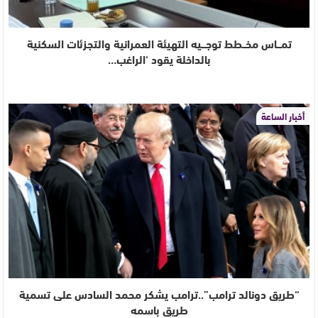
تمـــاس مخــطط توجـــيه التهيئة العمرانية والتجزئات السكنية
بالداخلة يقود ‘الراغب…
أخبار الساعة
“طريق دونالد ترامب”..ترامب يشكر محمد السادس على تسمية
طريق باسمه