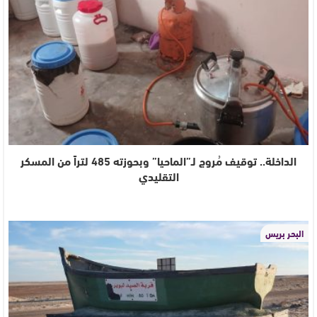
الداخلة.. توقيف مُروج لـ”الماحيا” وبحوزته 485 لتراً من المسكر
التقليدي
البحر بريس