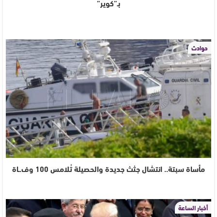
بـ”كوير”
حوادث
مأساة سبتة.. انتشال جثث جديدة والحصيلة تُلامس 100 وف.ـاة
أخبار الساعة