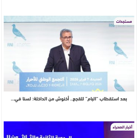
مستجدات
بعد استقطاب “البام” للقجع.. أخنوش من الداخلة: لسنا في…
أخبار الصحراء