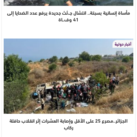
مأساة إنسانية بسبتة.. انتشال جـ،ثث جديدة يرفع عدد الضحايا إلى
41 وف.ـاة
أخبار دولية
الجزائر..مصرع 25 على الأقل وإصابة العشرات إثر انقلاب حافلة
ركاب