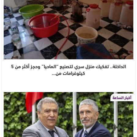
الداخلة.. تفكيك منزل سري لتصنيع “الماحيا” وحجز أكثر من 5
كيلوغرامات من…
أخبار الساعة