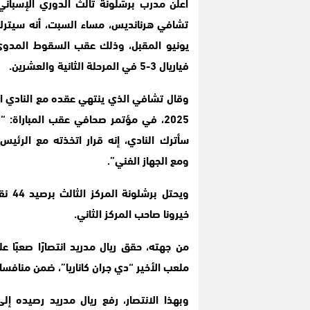
أعلن مدرب برشلونة ثالث الدوري الإسباني
تشافي هرنانديس، مساء السبت، أنه سيتر
يونيو المقبل، وذلك عقب السقوط المدوي
فياريال 3-5 في المرحلة الثانية والعشرين.
وقال تشافي الذي ينتهي عقده مع النادي ال
سأترك النادي، إنه قرار اتخذته مع الرئيس 
ومع الجهاز الفني”.
ويحت
خيرونا صاحب المركز الثاني.
ملعب الأخير “دي جران كاناريا”، ضمن منافسات الجولة 2