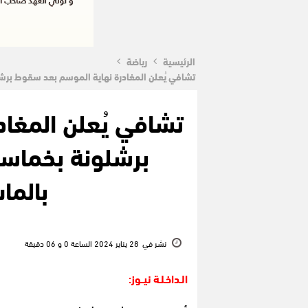
الرئيسية
رياضة
تشافي يُعلن المغادرة نهاية الموسم بعد سقوط برشل
تشافي يُعلن المغا
برشلونة بخماسي
بالما
نشر في
28 يناير 2024 الساعة 0 و 06 دقيقة
الـداخـلـة نيــوز: