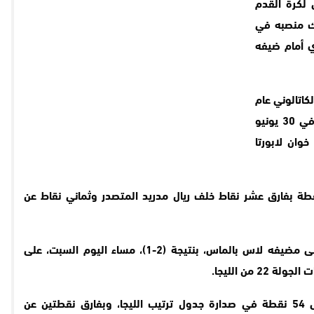
 لكرة القدم
ك منصبه في
 أمام ضيفه
كاتالوني عام
2025، في مؤتمر صحافي عقب المباراة: “في 30 يونيو
خوان لابورتا
ل برشلونة المركز الثالث برصيد 44 نقطة بفارق عشر نقاط خلف ريال مدريد المتصدر وثماني نقاط عن
من جهته، حقق ريال مدريد انتصارًا صعبًا على مضيفه لاس بالماس، بنتيجة (2-1)، مساء اليوم السبت، على
2 من الليجا.
وبهذا الانتصار، رفع ريال مدريد رصيده إلى 54 نقطة في صدارة جدول ترتيب الليجا، وبفارق نقطتين عن