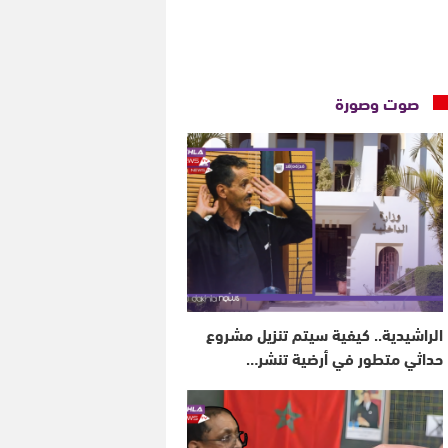
صوت وصورة
الراشيدية.. كيفية سيتم تنزيل مشروع
حداثي متطور في أرضية تنشر…