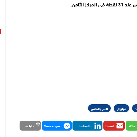
ز الثامن.
د
فياريال
لاس بالماس
What
Email
LinkedIn
Messenger
طباعة