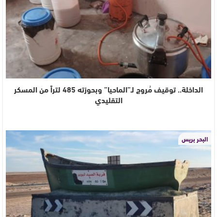
الداخلة.. توقيف مُروج لـ”الماحيا” وبحوزته 485 لتراً من المسكر
التقليدي
البحر بريس