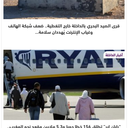
قرى الصيد البحري بالداخلة خارج التغطية.. ضعف شبكة الهاتف
وغياب الإنترنت يُهددان سلامة…
أخبار الداخلة
“رايان إير” تطلق 156 خطا جويا و5.3 ملايين مقعد نحو المغرب..