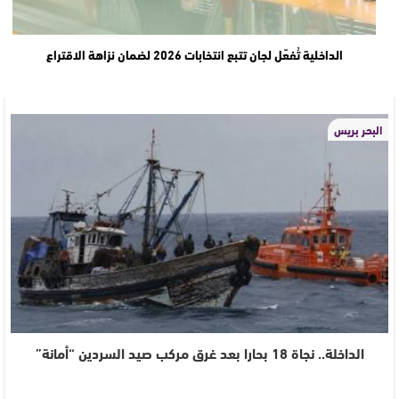
الداخلية تُفعّل لجان تتبع انتخابات 2026 لضمان نزاهة الاقتراع
البحر بريس
الداخلة.. نجاة 18 بحارا بعد غرق مركب صيد السردين “أمانة”