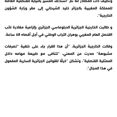
وتضيف ذات المصادر أنه تم “استدعاء المسير بالنيابة للقنصلية العامة
للمملكة المغربية بالجزائر خليد الشيحاني إلى مقر وزارة الشؤون
الخارجية”.
و طالبت الخارجية الجزائرية الدبلوماسي الجزائري بإلزامية مغادرة نائب
القنصل العام المغربي بوهران التراب الوطني في أجل أقصاه 48 ساعة.
وقالت الخارجية الجزائرية، ”أن هذا القرار جاء على خلفية “تصرفات
مشبوهة” صدرت عن المعني، “تتنافى مع طبيعة مهامه داخل
الممثلية القنصلية”، وتشكل “خرقًا للقوانين الجزائرية السارية المفعول
في هذا المجال”.