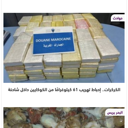
حوادث
الكركرات.. إحباط تهريب 61 كيلوغرامًا من الكوكايين داخل شاحنة
البحر بريس