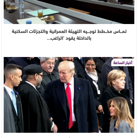
تمـــاس مخــطط توجـــيه التهيئة العمرانية والتجزئات السكنية
بالداخلة يقود ‘الراغب…
أخبار الساعة