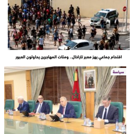
اقتحام جماعي يهز معبر تاراخال.. ومئات المهاجرين يحاولون العبور
سياسة