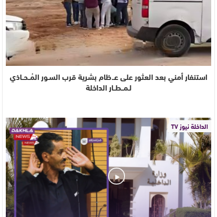
استنفار أمني بعد العثور على عـ.ظام بشرية قرب السـور المُــحــاذي
لـمــطــار الداخلة
الداخلة نيوز TV