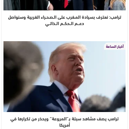
ترامب: نعترف بسيادة المـغرب على الـصـحـراء الغربية وسنواصل
دعـــم الــحكــم الــذاتــي
أخبار الساعة
ترامب يصف مشاهد سبتة بـ”المروعة” ويحذر من تكرارها في
أمريكا