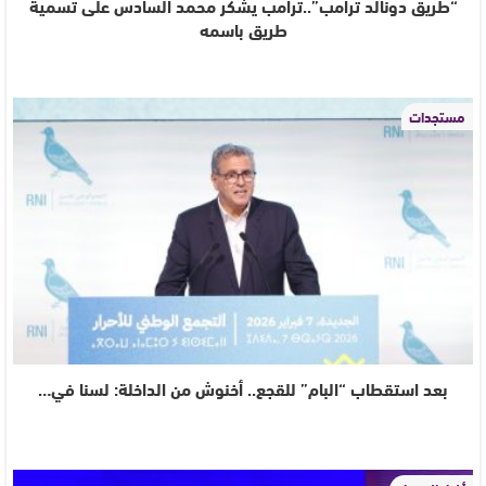
“طريق دونالد ترامب”..ترامب يشكر محمد السادس على تسمية
طريق باسمه
مستجدات
بعد استقطاب “البام” للقجع.. أخنوش من الداخلة: لسنا في…