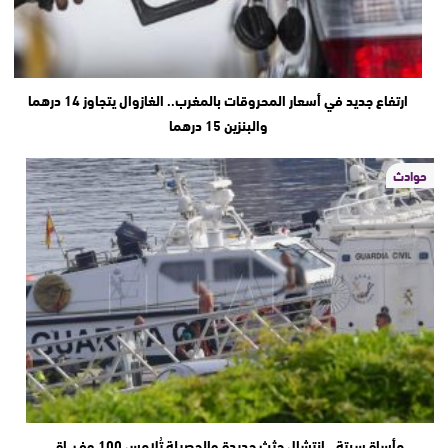
ارتفاع جديد في أسعار المحروقات بالمغرب.. الغازوال يتجاوز 14 درهما
والبنزين 15 درهما
حوادث
مأساة سبتة.. انتشال جثث جديدة والحصيلة تُلامس 100 وف.ـاة