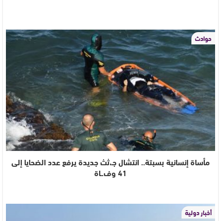
حوادث
مأساة إنسانية بسبتة.. انتشال جـ،ثث جديدة يرفع عدد الضحايا إلى
41 وف.ـاة
أخبار دولية