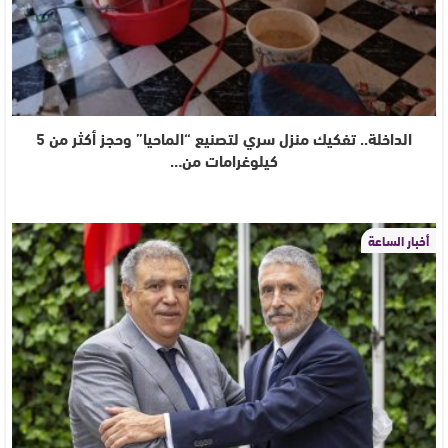
الداخلة.. تفكيك منزل سري لتصنيع “الماحيا” وحجز أكثر من 5
كيلوغرامات من…
أخبار الساعة