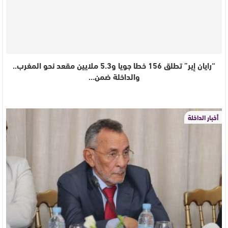
“رايان إير” تطلق 156 خطا جويا و5.3 ملايين مقعد نحو المغرب..
والداخلة ضمن…
أخبار الداخلة