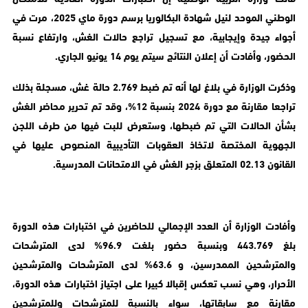
الوطني الموحد لنيل شهادة البكالوريا برسم دورة ماي 2025، مرت في
أجواء جيدة وإيجابية، مع تسجيل تراجع حالات الغش، وارتفاع نسبة
الحضور، وأفادت أن إعلان النتائج سيتم يوم 14 يونيو الجاري.
وذكرت الوزارة في بلاغ لها أنه تم ضبط 2.769 حالة غش، مسجلة بذلك
تراجعا مقارنة مع دورة 2024 بنسبة 12%، وقد تم تحرير محاضر الغش
بشأن الحالات التي تم ضبطها، وستعرض للبت فيها من طرف اللجن
الجهوية المختصة لاتخاذ العقوبات التأديبية المنصوص عليها في
القانون 02.13 المتعلق بزجر الغش في الامتحانات المدرسية.
وأفادت الوزارة أن العدد الإجمالي للحاضرين في اختبارات هذه الدورة
بلغ 443.769 وبنسبة حضور بلغت 96.9% لدى المترشحات
والمترشحين الممدرسين، و 63.6% لدى المترشحات والمترشحين
الأحرار، وهي نسب تعكس إقبالا كبيرا على اجتياز اختبارات هذه الدورة،
مقارنة مع سابقاتها، سواء بالنسبة للمترشحات وللمترشحين