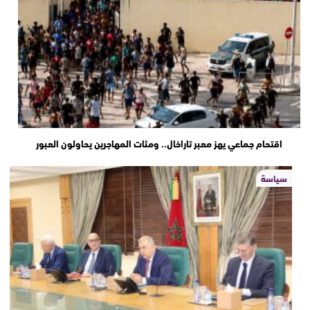
اقتحام جماعي يهز معبر تاراخال.. ومئات المهاجرين يحاولون العبور
سياسة