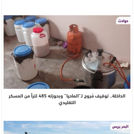
حوادث
الداخلة.. توقيف مُروج لـ”الماحيا” وبحوزته 485 لتراً من المسكر
التقليدي
البحر بريس