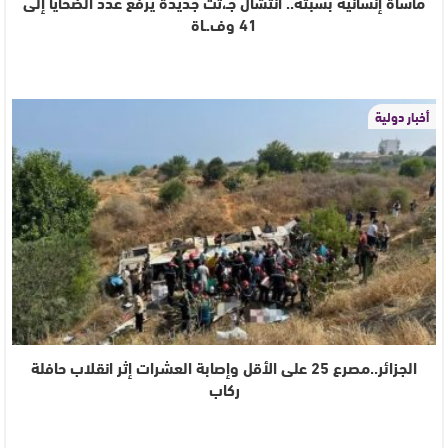
مأساة إنسانية بسبتة.. انتشال جـ،ثث جديدة يرفع عدد الضحايا إلى
41 وف.ـاة
أخبار دولية
الجزائر..مصرع 25 على الأقل وإصابة العشرات إثر انقلاب حافلة
ركاب