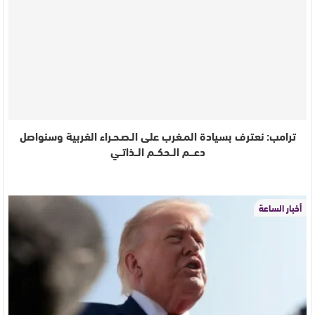
ترامب: نعترف بسيادة المـغرب على الـصـحـراء الغربية وسنواصل
دعـــم الــحكــم الــذاتــي
أخبار الساعة