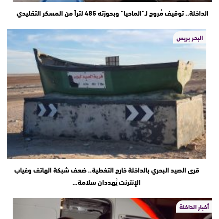
الداخلة.. توقيف مُروج لـ”الماحيا” وبحوزته 485 لتراً من المسكر التقليدي
البحر بريس
قرى الصيد البحري بالداخلة خارج التغطية.. ضعف شبكة الهاتف وغياب
الإنترنت يُهددان سلامة…
أخبار الداخلة