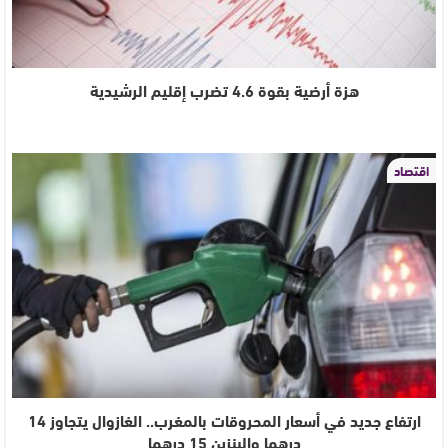
هزة أرضية بقوة 4.6 تضرب إقليم الرشيدية
اقتصاد
ارتفاع جديد في أسعار المحروقات بالمغرب.. الغازوال يتجاوز 14
درهما والبنزين 15 درهما