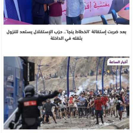
بعد ضربت إستقالة ‘الخطاط ينجا’.. حزب الإستقلال يستعد للنزول
بثقله في الداخلة
أخبار الساعة