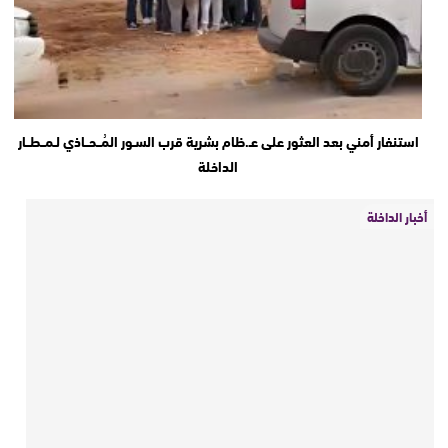
استنفار أمني بعد العثور على عـ.ظام بشرية قرب السـور المُــحــاذي لـمــطــار
الداخلة
أخبار الداخلة