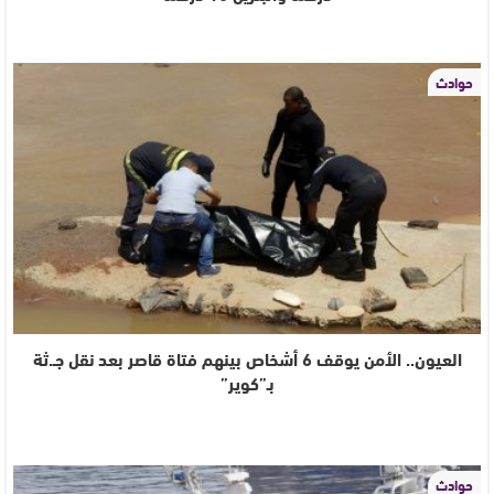
حوادث
العيون.. الأمن يوقف 6 أشخاص بينهم فتاة قاصر بعد نقل جـ.ثة
بـ”كوير”
حوادث