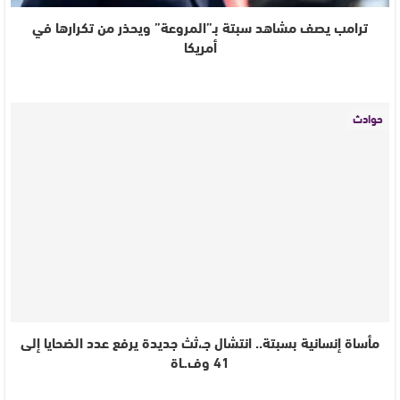
ترامب يصف مشاهد سبتة بـ”المروعة” ويحذر من تكرارها في
أمريكا
حوادث
مأساة إنسانية بسبتة.. انتشال جـ،ثث جديدة يرفع عدد الضحايا إلى
41 وف.ـاة