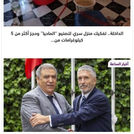
الداخلة.. تفكيك منزل سري لتصنيع “الماحيا” وحجز أكثر من 5
كيلوغرامات من…
أخبار الساعة