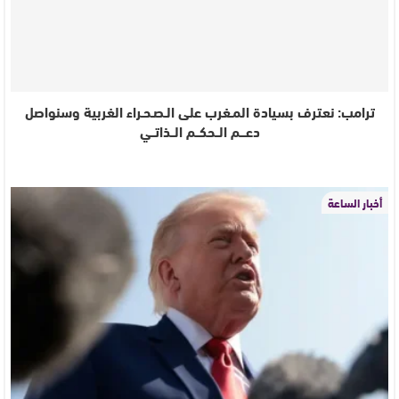
ترامب: نعترف بسيادة المـغرب على الـصـحـراء الغربية وسنواصل
دعـــم الــحكــم الــذاتــي
أخبار الساعة