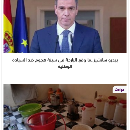
بيدرو سانشيز..ما وقع البارحة في سبتة هجوم ضد السيادة
الوطنية
حوادث