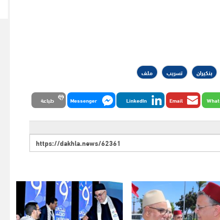
بنكيران
تسريب
ملف
What
Email
LinkedIn
Messenger
طباعة