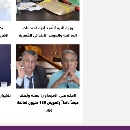
وزارة التربية تُعيد إجراء امتحانات
بنك
المراقبة والموحد الابتدائي المُسربة
الضري
الحكم على ‘المهداوي’ بسنة ونصف
بنكيران
حبساً نافذاً وتعويض 150 مليون لفائدة
وزير…