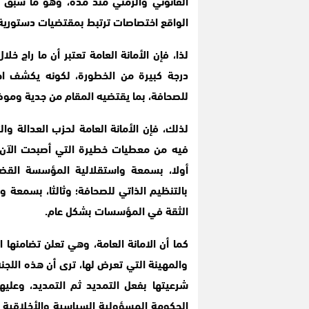
القانوني والزمني منذ مدة، وهو ما سبق ون
الواقع اختصاصات ترتبط بمقتضيات دستورية و
لذا، فإن الأمانة العامة تعتبر أن ما راج خل
درجة كبيرة من الخطورة، لكونه يكشف اجتم
للصحافة، بما يقتضيه المقام من جدية وموض
لذلك، فإن الأمانة العامة لحزب العدالة و
فيه من معطيات خطيرة التي أصبحت الآن
أولا، بسمعة واستقلالية المؤسسة القضائ
بالتنظيم الذاتي للصحافة؛ وثالثا، بسمع
الثقة في المؤسسات بشكل عام.
كما أن الامانة العامة، وهي تعلن تضامنها 
والمهينة التي تعرض لها، ترى أن هذه الل
شرعيتها بفعل التمديد ثم التمديد، وعليها
الحكومة المسؤولية السياسية والأخلاقية عن