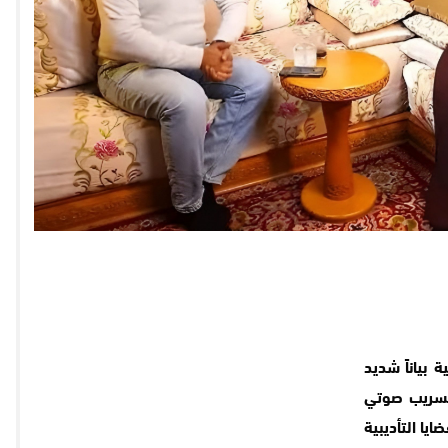
 بياناً شديد
 تسريب صوتي
يا التأديبية