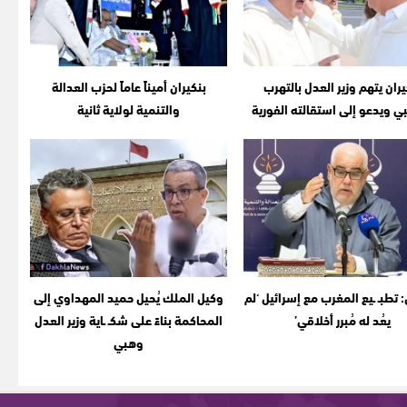
يران يتهم وزير العدل بالتهرب
بنكيران أميناً عاماً لحزب العدالة
بي ويدعو إلى استقالته الفورية
والتنمية لولاية ثانية
: تطبـ ـيع المغرب مع إسرائيل ‘لم
وكيل الملك يُحيل حميد المهداوي إلى
يعُد له مُبرر أخلاقي’
المحاكمة بناءً على شكـ ـاية وزير العدل
وهبي