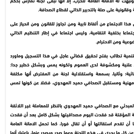
بهت له الامانة العامة للحزب، إلا أنها تبقى لجنة تمارس بحكم
قانونية على صلة بالتدبير الذاتي لقطاع الصحافة.
ال هذا الاجتماع من ألفاظ نابية ومن تجاوز للقانون ومن انحياز على
اعا بخلفية انتقامية، وليس اجتماعا في إطار التنظيم الذاتي
وعية ومن الاحترام.
التنمية تطالب بفتح تحقيق قضائي عاجل في هذا التسجيل وماورد
 علنية ومكشوفة لدى العموم ولكونه يمس وبشكل خطير جدا:
ية؛ وثانيا، بسمعة واستقلالية لجنة من المفترض أنها مكلفة
ة ومهنية ومستقبل الصحافي حميد المهدوي، فضلا عن كونها تمس
المبدئي مع الصحافي حميد المهدوي بالنظر للمعاملة غير اللائقة
جنة المؤقتة قد فقدت اليوم مصداقيتها بشكل كامل بعد أن فقدت
 أن تقدم استقالتها أو أن تقال فورا، كما تحمل الامانة العامة
 كل ما يجري في هذه اللجنة وعما صدر ويصدر عنها، باعتبار أنها