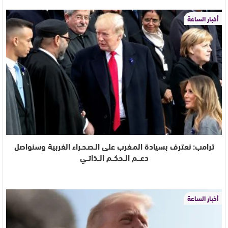
أخبار الساعة
ترامب: نعترف بسيادة المـغرب على الـصـحـراء الغربية وسنواصل
دعـــم الــحكــم الــذاتــي
أخبار الساعة