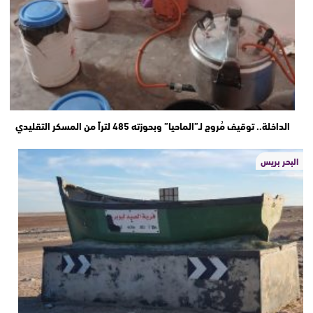
الداخلة.. توقيف مُروج لـ”الماحيا” وبحوزته 485 لتراً من المسكر التقليدي
البحر بريس