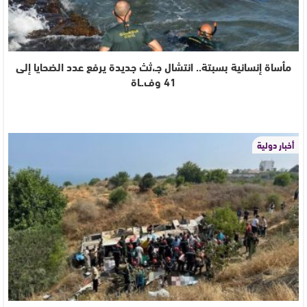
مأساة إنسانية بسبتة.. انتشال جـ،ثث جديدة يرفع عدد الضحايا إلى
41 وف.ـاة
أخبار دولية