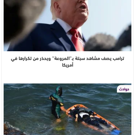
ترامب يصف مشاهد سبتة بـ”المروعة” ويحذر من تكرارها في
أمريكا
حوادث