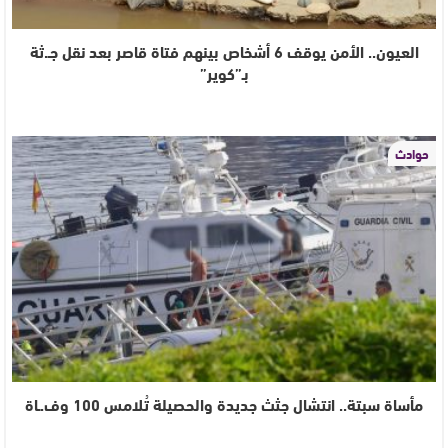
العيون.. الأمن يوقف 6 أشخاص بينهم فتاة قاصر بعد نقل جـ.ثة
بـ”كوير”
حوادث
مأساة سبتة.. انتشال جثث جديدة والحصيلة تُلامس 100 وف.ـاة