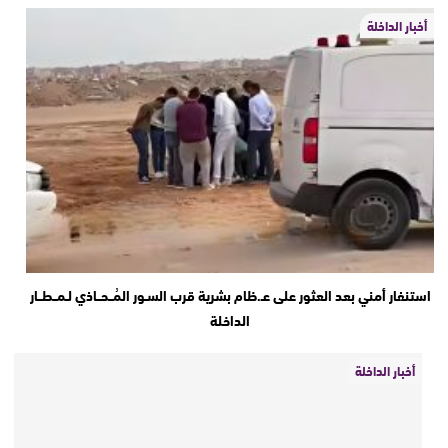
أخبار الداخلة
استنفار أمني بعد العثور على عـ.ظام بشرية قرب السـور المُــحــاذي لـمــطــار
الداخلة
أخبار الداخلة