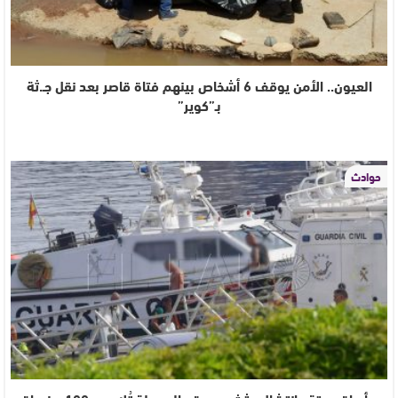
العيون.. الأمن يوقف 6 أشخاص بينهم فتاة قاصر بعد نقل جـ.ثة
بـ”كوير”
حوادث