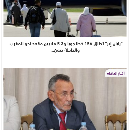
“رايان إير” تطلق 156 خطا جويا و5.3 ملايين مقعد نحو المغرب..
والداخلة ضمن…
أخبار الداخلة