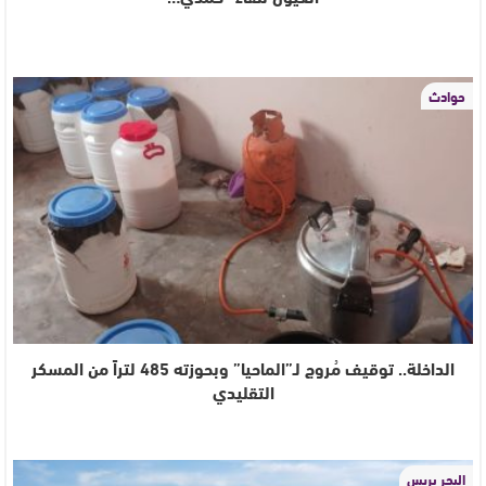
حوادث
الداخلة.. توقيف مُروج لـ”الماحيا” وبحوزته 485 لتراً من المسكر
التقليدي
البحر بريس