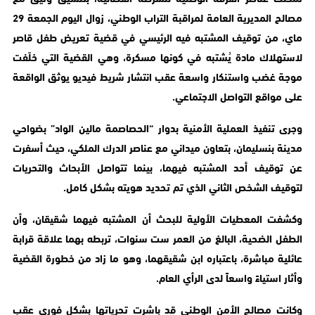
مصالح المديرية العامة لمراقبة التراب الوطني، زوال اليوم الجمعة 29
ماي، من توقيف المشتبه فيه الرئيسي في قضية تعريض طفل قاصر
لاستهلاك مادة يُشتبه في كونها مسكرة، وهي القضية التي خلّفت
موجة غضب واستنكار واسعة عقب انتشار شريط فيديو يوثق الواقعة
على مواقع التواصل الاجتماعي.
وجرى تنفيذ العملية الأمنية بدوار “الحصاصمة مالين الواد” بضواحي
مدينة بنسليمان، بتعاون ميداني مع عناصر الدرك الملكي، حيث أسفرت
عن توقيف أحد المشتبه فيهما، بينما تتواصل الأبحاث والتحريات
لتوقيف الشخص الثاني الذي تم تحديد هويته بشكل كامل.
وكشفت المعطيات الأولية للبحث أن المشتبه فيهما شقيقان، وأن
الطفل الضحية، البالغ من العمر ست سنوات، تربطه بهما علاقة قرابة
عائلية مباشرة، باعتباره ابن شقيقهما، وهو ما زاد من خطورة القضية
وأثار استياءً واسعاً لدى الرأي العام.
وكانت مصالح الأمن الوطني قد باشرت تحرياتها بشكل فوري عقب