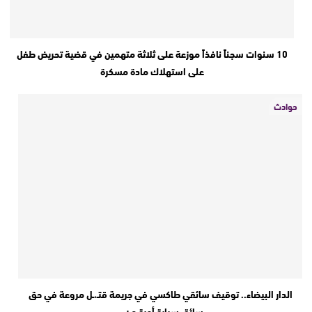
10 سنوات سجناً نافذاً موزعة على ثلاثة متهمين في قضية تحريض طفل
على استهلاك مادة مسكرة
حوادث
الدار البيضاء.. توقيف سائقي طاكسي في جريمة قتـ،ـل مروعة في حق
سائق سيارة أجرة من…