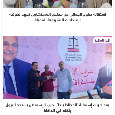
استقالة صلوح الجماني من مجلس المستشارين تمهد لخوضه
الانتخابات التشريعية المقبلة
أخبار الداخلة
بعد ضربت إستقالة ‘الخطاط ينجا’.. حزب الإستقلال يستعد للنزول
بثقله في الداخلة