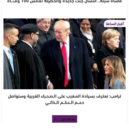
مأساة سبتة.. انتشال جثث جديدة والحصيلة تُلامس 100 وف.ـاة
أخبار الساعة
ترامب: نعترف بسيادة المـغرب على الـصـحـراء الغربية وسنواصل
دعـــم الــحكــم الــذاتــي
جار التحميل ...