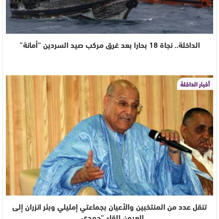
الداخلة.. نجاة 18 بحارا بعد غرق مركب صيد السردين “أمانة”
أخبار الداخلة
تنقل عدد من المنتخبين والأعيان بجماعتي إمليلي وبئر انزران إلى
العيون للقاء “حمدي…