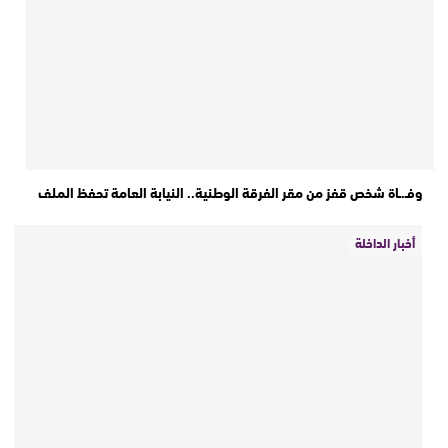
وفـ.ـاة شخص قفز من مقر الفرقة الوطنية.. النيابة العامة تحفظ الملف
أخبار الداخلة