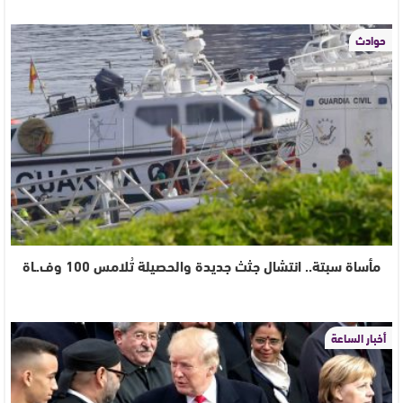
حوادث
مأساة سبتة.. انتشال جثث جديدة والحصيلة تُلامس 100 وف.ـاة
أخبار الساعة