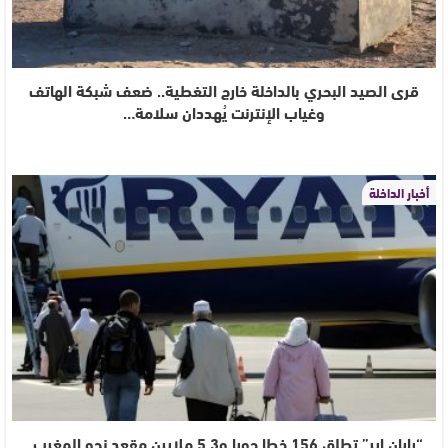
قرى الصيد البحري بالداخلة خارج التغطية.. ضعف شبكة الهاتف
وغياب الإنترنت يُهددان سلامة…
أخبار الداخلة
“رايان إير” تطلق 156 خطا جويا و5.3 ملايين مقعد نحو المغرب..