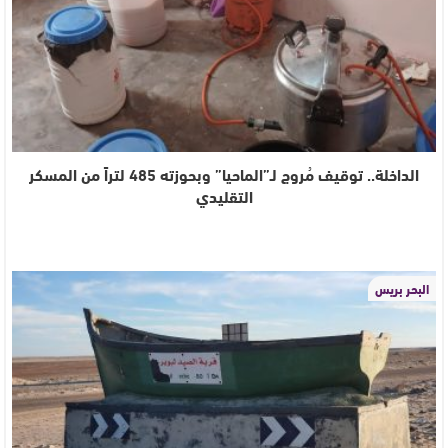
الداخلة.. توقيف مُروج لـ”الماحيا” وبحوزته 485 لتراً من المسكر
التقليدي
البحر بريس