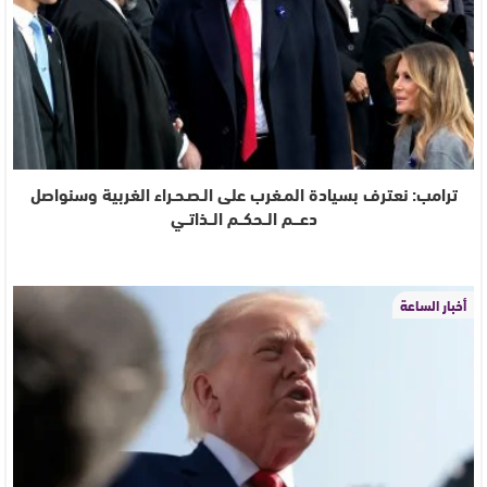
ترامب: نعترف بسيادة المـغرب على الـصـحـراء الغربية وسنواصل
دعـــم الــحكــم الــذاتــي
أخبار الساعة