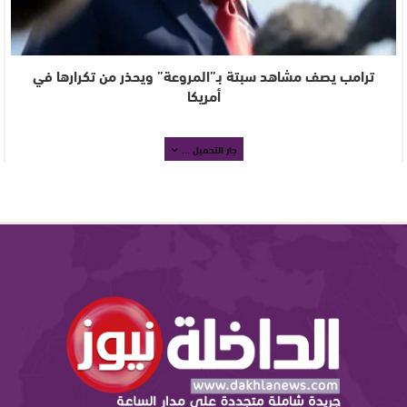
ترامب يصف مشاهد سبتة بـ”المروعة” ويحذر من تكرارها في
أمريكا
جار التحميل ...