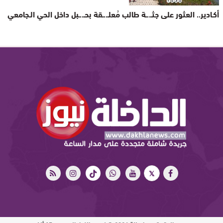
أكـادير.. العثور على جثـ..ـة طالب مُعلـ..ـقة بحـ..ـبل داخل الحي الـجامعي