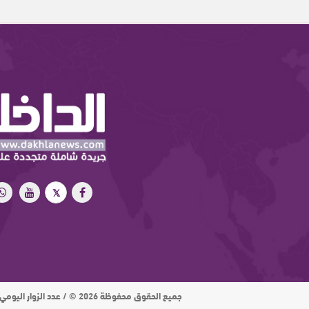
جميع الحقوق محفوظة 2026 © / عدد الزوار اليومي : 15 ألف