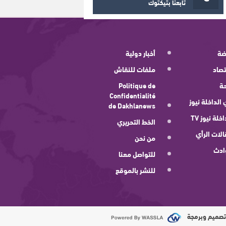
تابعنا بتيكتوك
ضة
أخبار دولية
صاد
ملفات للنقاش
ة
Politique de
Confidentialité
 الداخلة نيوز
de Dakhlanews
اخلة نيوز TV
الخط التحريري
لات الرأي
من نحن
ادث
للتواصل معنا
للنشر بالموقع
صميم وبرمجة