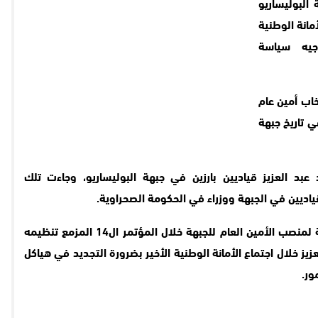
 البوليساريو
العزيز في نهاية الدورة ال12 للأمانة الوطنية
جيه سياسة
خاب أمين عام
 تاريخ جبهة
د العزيز قياديين بارزين في جبهة البوليساريو، وجاءت تلك
ياديين في الجبهة ووزراء في الحكومة الصحراوية.
وكان محمد عبد العزيز قد أعلن عدم ترشحة لمنصب الأمين العام للجبهة خلال المؤتمر ال14 المزمع تنظيمه
زيز خلال اجتماع الأمانة الوطنية الأخير بضرورة التجديد في هياكل
ور.