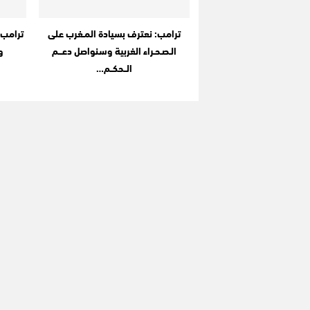
ترامب: نعترف بسيادة المـغرب على
ترامب 
الـصـحـراء الغربية وسنواصل دعـــم
و
الــحكــم…