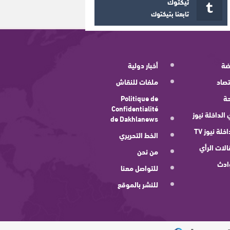
تيكتوك
تابعنا بتيكتوك
ضة
أخبار دولية
صاد
ملفات للنقاش
ة
Politique de
Confidentialité
 الداخلة نيوز
de Dakhlanews
اخلة نيوز TV
الخط التحريري
لات الرأي
من نحن
ادث
للتواصل معنا
للنشر بالموقع