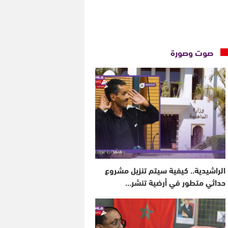
صوت وصورة
الراشيدية.. كيفية سيتم تنزيل مشروع
حداثي متطور في أرضية تنشر…