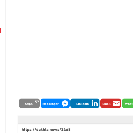
What
Email
LinkedIn
Messenger
طباعة