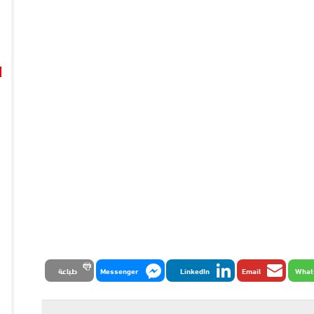
What
Email
LinkedIn
Messenger
طباعة