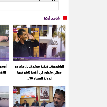
شاهد أيضا
الراشيدية.. كيفية سيتم تنزيل مشروع
أحمد 
حداثي متطور في أرضية تنشر فيها
النخب
الدولة الفساد 30…