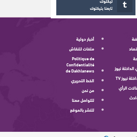
تيكتوك
تابعنا بتيكتوك
ضة
أخبار دولية
صاد
ملفات للنقاش
ة
Politique de
Confidentialité
 الداخلة نيوز
de Dakhlanews
اخلة نيوز TV
الخط التحريري
لات الرأي
من نحن
ادث
للتواصل معنا
للنشر بالموقع