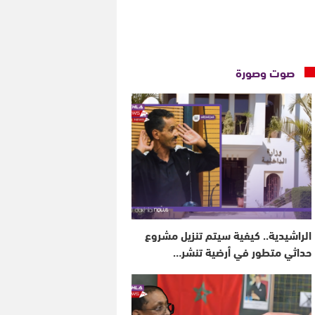
صوت وصورة
الراشيدية.. كيفية سيتم تنزيل مشروع
حداثي متطور في أرضية تنشر…