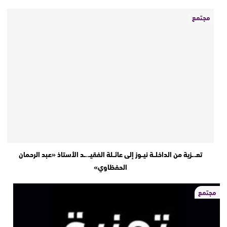
مجتمع
تعـ.ـزية من الداخلــة نيــوز إلى عائــلة الفقيـ..ـد الأستاذ «عبد الرحمان
الحفظاوي»
مجتمع