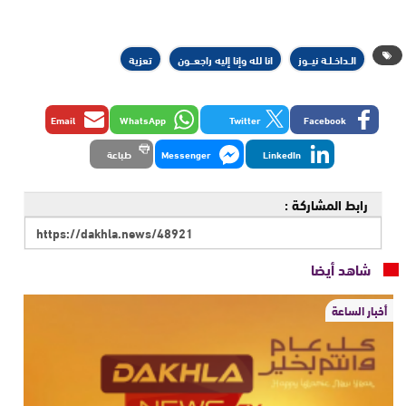
الـداخـلـة نيــوز
انا لله وإنا إليه راجعــون
تعزية
Email
WhatsApp
Twitter
Facebook
LinkedIn
Messenger
طباعة
رابط المشاركة :
شاهد أيضا
أخبار الساعة