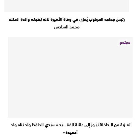
رئيس جماعة العركوب يُعزي في وفاة الأميرة لالة لطيفة والدة الملك
محمد السادس
مجتمع
تعــزية من الــداخلة نيــوز إلى عائلة الفقـ..ـيد «سيدي الحافظ ولد نناه ولد
أحميدة»