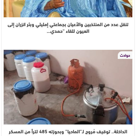
تنقل عدد من المنتخبين والأعيان بجماعتي إمليلي وبئر انزران إلى
العيون للقاء “حمدي…
حوادث
الداخلة.. توقيف مُروج لـ”الماحيا” وبحوزته 485 لتراً من المسكر