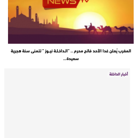
المغرب يُعلن غدا الأحد فاتح محرم .. ”الـداخـلـة نيــوز ” تتمنى سنة هجرية
سعيدة…
أخبار الداخلة