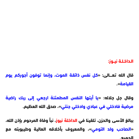
الـداخـلـة نيــوز:
قال الله تعــــالى: «
كل نفس ذائقة الموت، وإنما توفون أجوركم يوم
القيامة
».
وقال جل جلاله: «
يا أيتها النفس المطمئنة ارجعي إلى ربك راضية
مرضية فادخلي في عبادي وادخلي جنتي
»، صدق الله العظيم.
ببالغ الأسى والحزن، تلقينا في
الداخلة نيوز
، نبأ وفاة المرحوم بإذن الله،
«
الصاحب ولد التومي
»، والمعروف بأخلاقه العالية وطيبوبته مع
الجميع.