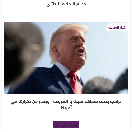
دعـــم الــحكــم الــذاتــي
أخبار الساعة
ترامب يصف مشاهد سبتة بـ”المروعة” ويحذر من تكرارها في
أمريكا
جار التحميل ...