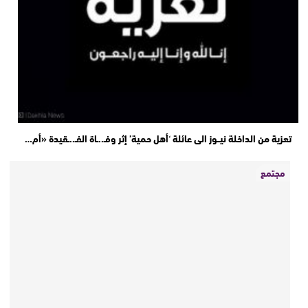
تعزية من الداخلة نيــوز الى عائلة ‘أهل حمية’ إثر وفـ..ـاة الفـ..ـقيدة «أم…
مجتمع