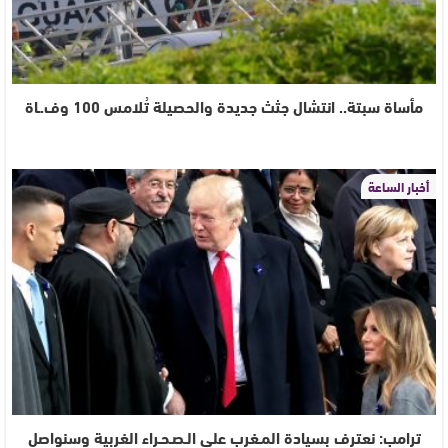
مأساة سبتة.. انتشال جثث جديدة والحصيلة تُلامس 100 وف.ـاة
أخبار الساعة
ترامب: نعترف بسيادة المـغرب على الـصـحـراء الغربية وسنواصل