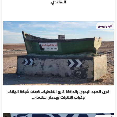
التقليدي
البحر بريس
قرى الصيد البحري بالداخلة خارج التغطية.. ضعف شبكة الهاتف
وغياب الإنترنت يُهددان سلامة…