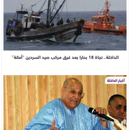
الداخلة.. نجاة 18 بحارا بعد غرق مركب صيد السردين “أمانة”
أخبار الداخلة