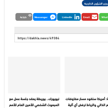
وزير الشؤون الخارجية
What
Email
LinkedIn
Messenger
طباعة
: أمريكا ستقود مسار مفاوضات
نيويورك.. بوريطة يعقد جلسة عمل مع
 الذاتي والرباط ترفض أي آلية
المبعوث الشخصي للأمين العام للأمم