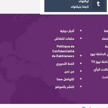
تيكتوك
تابعنا بتيكتوك
ضة
أخبار دولية
صاد
ملفات للنقاش
ة
Politique de
Confidentialité
 الداخلة نيوز
de Dakhlanews
اخلة نيوز TV
الخط التحريري
لات الرأي
من نحن
ادث
للتواصل معنا
للنشر بالموقع