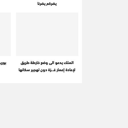
يضركم يضرنا
الملك يدعو الى وضع خارطة طريق
بوري
لإعادة إعمار غـ.ـزة دون تهجير سكانها