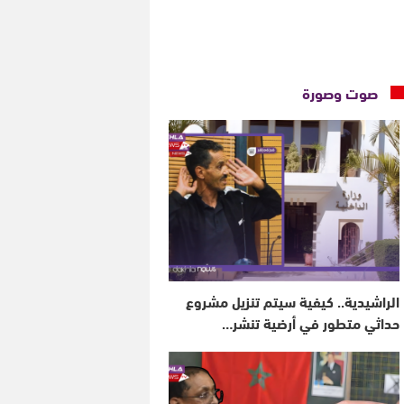
صوت وصورة
الراشيدية.. كيفية سيتم تنزيل مشروع
حداثي متطور في أرضية تنشر…