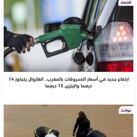
اقتصاد
ارتفاع جديد في أسعار المحروقات بالمغرب.. الغازوال يتجاوز 14
درهما والبنزين 15 درهما
حوادث