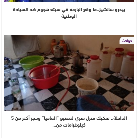
بيدرو سانشيز..ما وقع البارحة في سبتة هجوم ضد السيادة
الوطنية
حوادث
الداخلة.. تفكيك منزل سري لتصنيع “الماحيا” وحجز أكثر من 5
كيلوغرامات من…