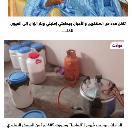
تنقل عدد من المنتخبين والأعيان بجماعتي إمليلي وبئر انزران إلى العيون
للقاء…
حوادث
الداخلة.. توقيف مُروج لـ”الماحيا” وبحوزته 485 لتراً من المسكر التقليدي