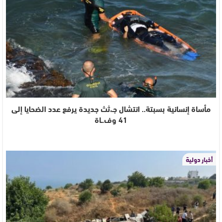
مأساة إنسانية بسبتة.. انتشال جـ،ثث جديدة يرفع عدد الضحايا إلى
41 وف.ـاة
أخبار دولية