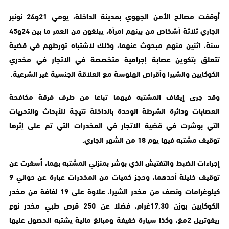
أوقفت مصالح الأمن الجهوي بمدينة الداخلة، يومي 21و24 نونبر
الجاري ثلاثة أشخاص من بينهم امرأة، يبلغون من العمر ما بين 24و45
سنة، اثنين منهم مبحوث عنهما، وذلك لاشتباه تورطهم في قضية
تتعلق بتكوين عصابة إجرامية متخصصة في الاتجار في مخدري
الكوكايين والشيرا وأقراص الهلوسة مع العلاقة الجنسية غير الشرعية.
وقد جرى إيقاف المشتبه فيهما تباعا من طرف فرقة مكافحة
العصابات ودائرة الشرطة الوحدة بالداخلة نتيجة للأبحاث والتحريات
التي بوشرت في قضية الاتجار في المخدرات التي تم على إثرها
توقيف مشتبه فيها يوم 18 من الشهر الجاري.
إجراءات الضبط والتفتيش الذي بوشر بمنزلي المشتبه بهما، أسفرت عن
توقيف خليلة أحدهما، وحجز كميات من المخدرات عبارة عن حوالي 9
كيلوغرامات ونصف من مخدر الشيرا، علاوة على 19 لفافة من مخدر
الكوكايين بوزن 17,30غرام، فضلا عن 250 قرص طبي مخدر نوع
ريفوتريل 2مغ، وكذا سيارة خفيفة ومبالغ مالية يشتبه الحصول عليها