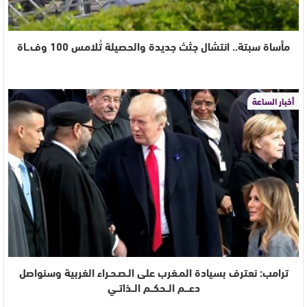
مأساة سبتة.. انتشال جثث جديدة والحصيلة تُلامس 100 وف.ـاة
أخبار الساعة
ترامب: نعترف بسيادة المـغرب على الـصـحـراء الغربية وسنواصل
دعـــم الــحكــم الــذاتــي