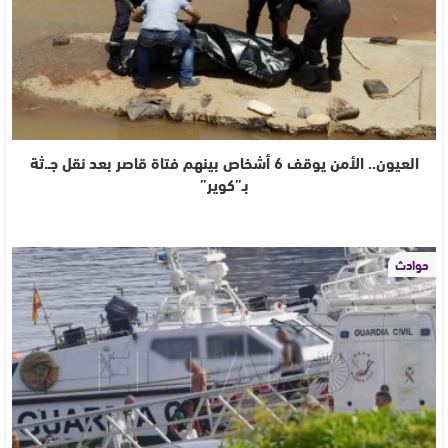
العيون.. الأمن يوقف 6 أشخاص بينهم فتاة قاصر بعد نقل جـ.ثة
بـ”كوير”
حوادث