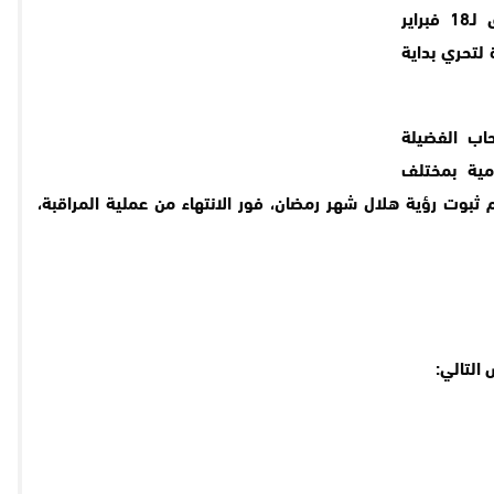
يوم الأربعاء 29 شعبان 1447هـ، الموافق لـ18 فبراير
ة لتحري بداية
حاب الفضيلة
مية بمختلف
م ثبوت رؤية هلال شهر رمضان، فور الانتهاء من عملية المراقبة،
التالي: