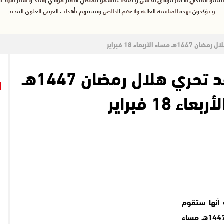
الأربعاء 18 فبراير
الأوقاف تُعلن موعد تحري هلال رمضان 1447هـ
اء 18 فبراير
 أنها ستقوم
بمراقبة هلال شهر رمضان المعظم لعام 1447هـ مساء