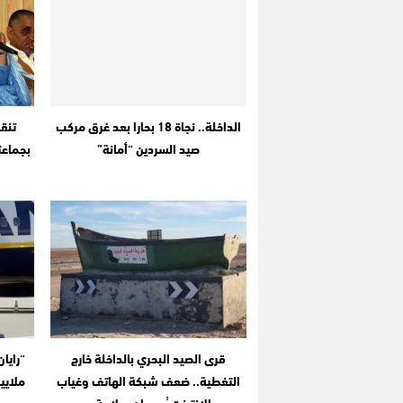
الداخلة.. نجاة 18 بحارا بعد غرق مركب
تنقل
صيد السردين “أمانة”
بجماعتي
قرى الصيد البحري بالداخلة خارج
التغطية.. ضعف شبكة الهاتف وغياب
ملايي
الإنترنت يُهددان سلامة…