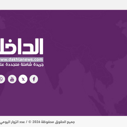
جميع الحقوق محفوظة 2026 © / عدد الزوار اليومي : 15 ألف