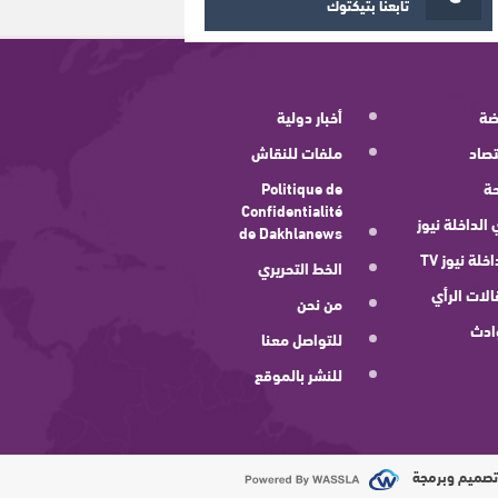
تابعنا بتيكتوك
ضة
أخبار دولية
صاد
ملفات للنقاش
ة
Politique de
Confidentialité
 الداخلة نيوز
de Dakhlanews
اخلة نيوز TV
الخط التحريري
لات الرأي
من نحن
ادث
للتواصل معنا
للنشر بالموقع
صميم وبرمجة