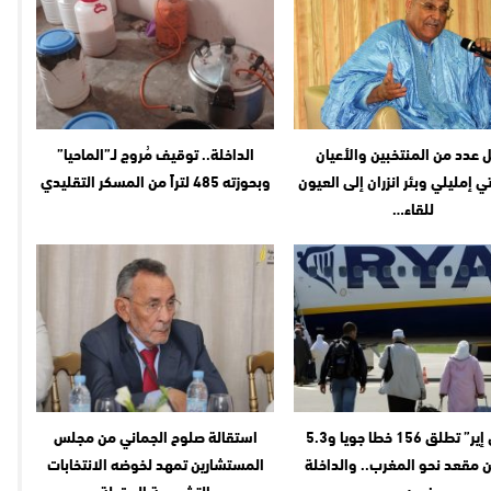
 عدد من المنتخبين والأعيان
الداخلة.. توقيف مُروج لـ”الماحيا”
 إمليلي وبئر انزران إلى العيون
وبحوزته 485 لتراً من المسكر التقليدي
للقاء…
“رايان إير” تطلق 156 خطا جويا و5.3
استقالة صلوح الجماني من مجلس
ن مقعد نحو المغرب.. والداخلة
المستشارين تمهد لخوضه الانتخابات
ضمن…
التشريعية المقبلة