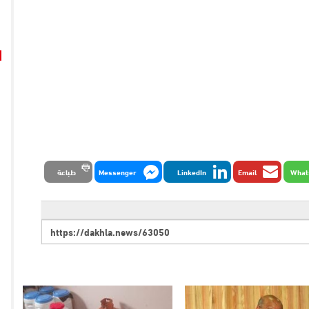
What
Email
LinkedIn
Messenger
طباعة