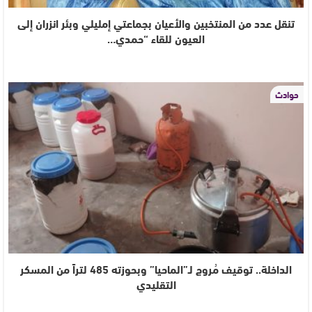
تنقل عدد من المنتخبين والأعيان بجماعتي إمليلي وبئر انزران إلى
العيون للقاء “حمدي…
حوادث
الداخلة.. توقيف مُروج لـ”الماحيا” وبحوزته 485 لتراً من المسكر
التقليدي