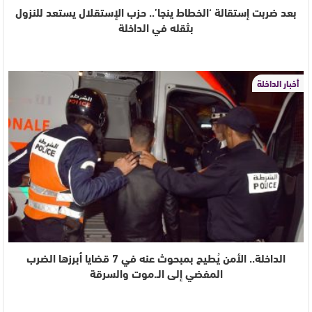
بعد ضربت إستقالة ‘الخطاط ينجا’.. حزب الإستقلال يستعد للنزول
بثقله في الداخلة
أخبار الداخلة
الداخلة.. الأمن يُطيح بمبحوث عنه في 7 قضايا أبرزها الضرب
المفضي إلى الـ.موت والسرقة