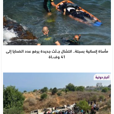
مأساة إنسانية بسبتة.. انتشال جـ،ثث جديدة يرفع عدد الضحايا إلى
41 وف.ـاة
أخبار دولية