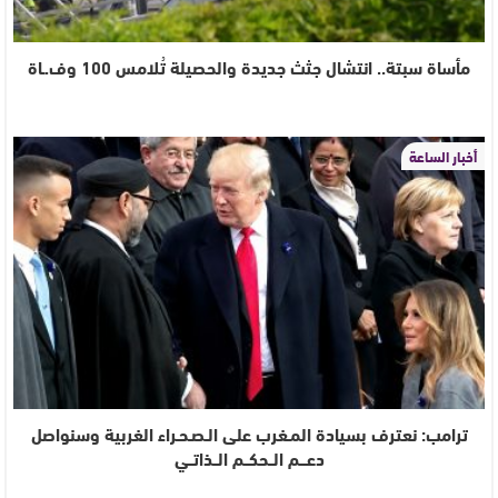
مأساة سبتة.. انتشال جثث جديدة والحصيلة تُلامس 100 وف.ـاة
أخبار الساعة
ترامب: نعترف بسيادة المـغرب على الـصـحـراء الغربية وسنواصل
دعـــم الــحكــم الــذاتــي