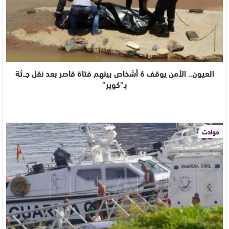
العيون.. الأمن يوقف 6 أشخاص بينهم فتاة قاصر بعد نقل جـ.ثة
بـ”كوير”
حوادث