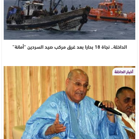
الداخلة.. نجاة 18 بحارا بعد غرق مركب صيد السردين “أمانة”
أخبار الداخلة