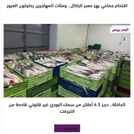
اقتحام جماعي يهز معبر تاراخال.. ومئات المهاجرين يحاولون العبور
البحر بريس
الداخلة.. حجز 6.5 أطنان من سمك البوري غير قانوني قادمة من
انتيرفت
جار التحميل ...