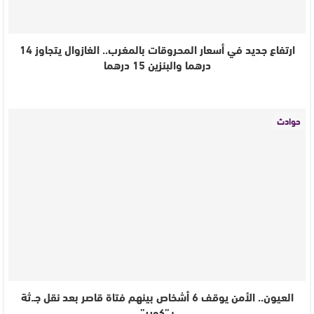
ارتفاع جديد في أسعار المحروقات بالمغرب.. الغازوال يتجاوز 14
درهما والبنزين 15 درهما
حوادث
العيون.. الأمن يوقف 6 أشخاص بينهم فتاة قاصر بعد نقل جـ.ثة
بـ”كوير”