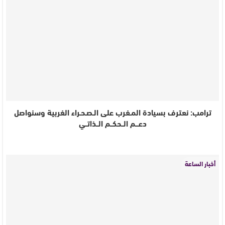
ترامب: نعترف بسيادة المـغرب على الـصـحـراء الغربية وسنواصل
دعـــم الــحكــم الــذاتــي
أخبار الساعة