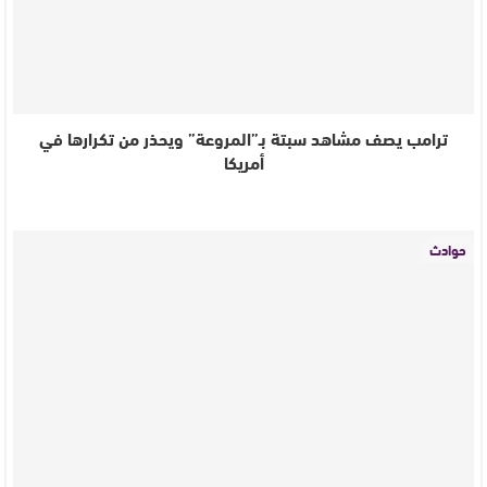
ترامب يصف مشاهد سبتة بـ”المروعة” ويحذر من تكرارها في
أمريكا
حوادث