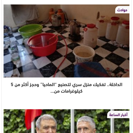
حوادث
الداخلة.. تفكيك منزل سري لتصنيع “الماحيا” وحجز أكثر من 5
كيلوغرامات من…
أخبار الساعة