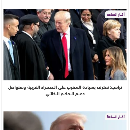
أخبار الساعة
ترامب: نعترف بسيادة المـغرب على الـصـحـراء الغربية وسنواصل
دعـــم الــحكــم الــذاتــي
أخبار الساعة