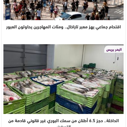
اقتحام جماعي يهز معبر تاراخال.. ومئات المهاجرين يحاولون العبور
البحر بريس
الداخلة.. حجز 6.5 أطنان من سمك البوري غير قانوني قادمة من
انتيرفت