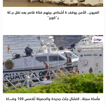
العيون.. الأمن يوقف 6 أشخاص بينهم فتاة قاصر بعد نقل جـ.ثة
بـ”كوير”
حوادث
مأساة سبتة.. انتشال جثث جديدة والحصيلة تُلامس 100 وف.ـاة