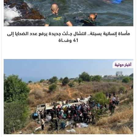
مأساة إنسانية بسبتة.. انتشال جـ،ثث جديدة يرفع عدد الضحايا إلى
41 وف.ـاة
أخبار دولية