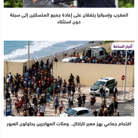
المغرب وإسبانيا يتفقان على إعادة جميع المتسللين إلى سبتة
دون استثناء
أخبار الساعة
اقتحام جماعي يهز معبر تاراخال.. ومئات المهاجرين يحاولون العبور