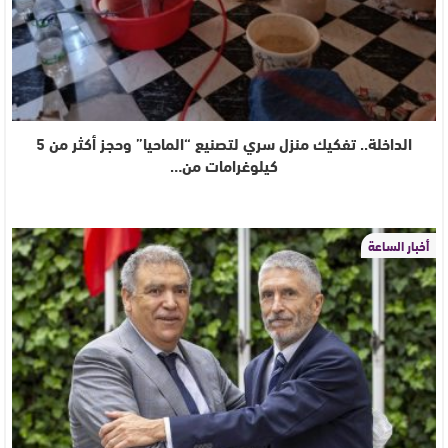
الداخلة.. تفكيك منزل سري لتصنيع “الماحيا” وحجز أكثر من 5
كيلوغرامات من…
أخبار الساعة