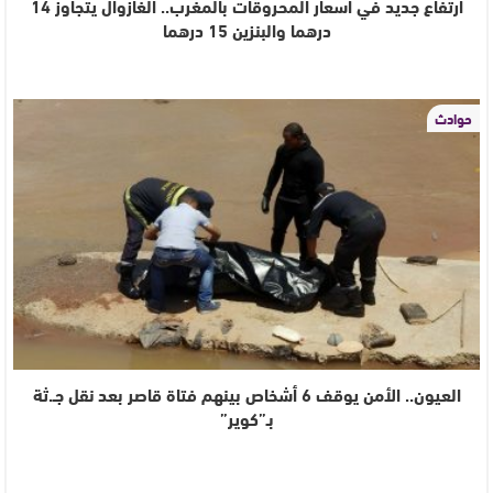
ارتفاع جديد في أسعار المحروقات بالمغرب.. الغازوال يتجاوز 14
درهما والبنزين 15 درهما
حوادث
العيون.. الأمن يوقف 6 أشخاص بينهم فتاة قاصر بعد نقل جـ.ثة
بـ”كوير”