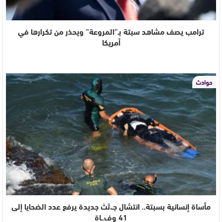
ترامب يصف مشاهد سبتة بـ”المروعة” ويحذر من تكرارها في
أمريكا
حوادث
مأساة إنسانية بسبتة.. انتشال جـ،ثث جديدة يرفع عدد الضحايا إلى
41 وف.ـاة