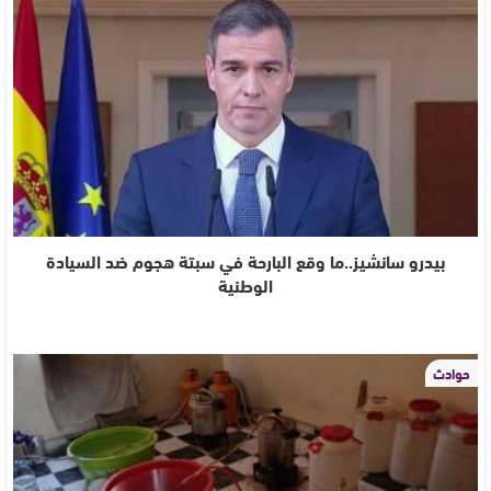
بيدرو سانشيز..ما وقع البارحة في سبتة هجوم ضد السيادة
الوطنية
حوادث