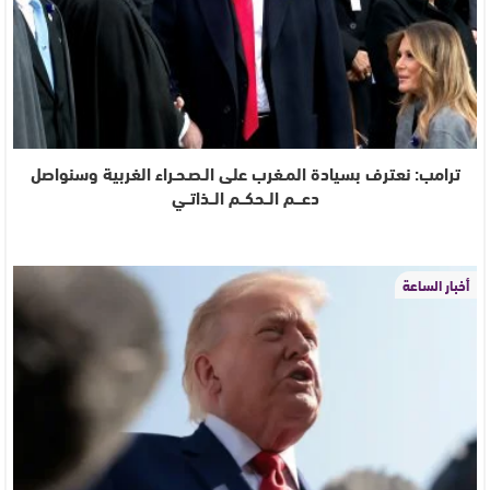
ترامب: نعترف بسيادة المـغرب على الـصـحـراء الغربية وسنواصل
دعـــم الــحكــم الــذاتــي
أخبار الساعة