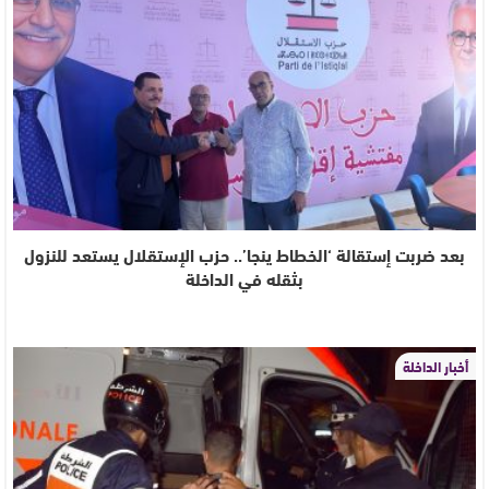
بعد ضربت إستقالة ‘الخطاط ينجا’.. حزب الإستقلال يستعد للنزول
بثقله في الداخلة
أخبار الداخلة