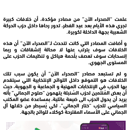
علمت “الصحراء الآن” من مصادر مؤكدة، أن خلافات كبيرة
تجري هذه الأيام بعد عيد الفطر، تدور رحاها داخل حزب الحركة
الشعبية بجهة الداخلة لكويرة.
و أضافت المصادر التي كانت تتحدث لـ”الصحراء الآن” أن هذه
الخلافات سوف يترتب عنها لا محالة إنشقاقات و ربما
إنسحابات سوف تعصف بلُحمة هياكل و تنظيمات الحزب على
المستوى الجهوي.
و لم تستبعد مصادر “الصحراء الآن” أن يكون سبب تلك
الخلافات هو التموقع داخل اللوائح الإنتخابية التي سيتقدم
بها الحزب في الإنتخابات المهنية و الجماعية و الجهوية، حيث
أن بعض المُنتمين لحزب السُنبلة يتهمون “صلوح الجماني” بأنه
يريد أن يحول الحزب الى ضيعة عائلية، بمساعدة عضو المكتب
السياسي للحزب “ختار الجماني”، لكي يُسيطر من خلالها آل
الجماني على الأسماء المقترحة كوكلاء للوائح بالجهة.