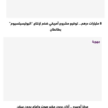
8 مليارات درهم… توقيع مشروع أمريكي ضخم لإنتاج “البوليسيلسيوم”
بطانطان
جهوية
مركز أوسرد .. أذان بدون مكبر صوت وإمام بدون سكن