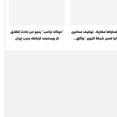
حاياها مغاربة.. توقيف محامين
“دونالد ترامب” ينجو من حادث إطلاق
نيا ضمن شبكة لتزوير “وثائق…
نار ويستبعد ارتباطه بحرب إيران