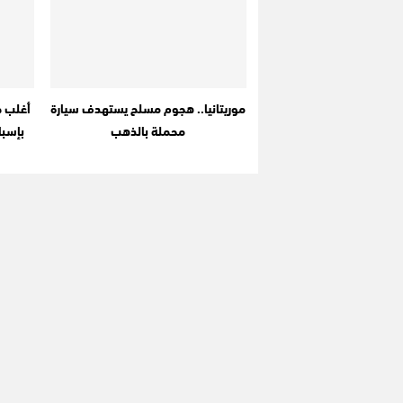
موريتانيا.. هجوم مسلح يستهدف سيارة
أغلب ض
محملة بالذهب
بإسبا