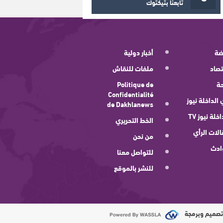
تابعنا بتيكتوك
ضة
أخبار دولية
صاد
ملفات للنقاش
ة
Politique de
Confidentialité
 الداخلة نيوز
de Dakhlanews
اخلة نيوز TV
الخط التحريري
لات الرأي
من نحن
ادث
للتواصل معنا
للنشر بالموقع
صميم وبرمجة