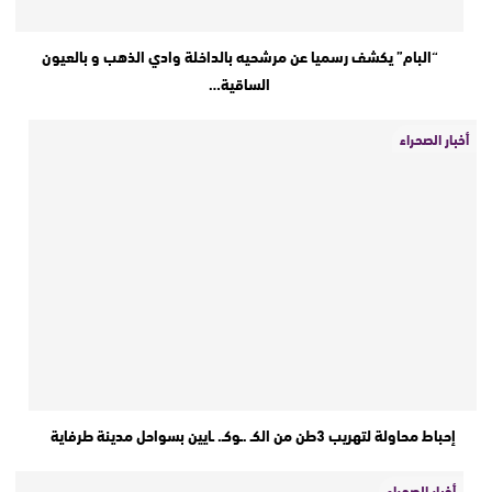
“البام” يكشف رسميا عن مرشحيه بالداخلة وادي الذهب و بالعيون
الساقية…
أخبار الصحراء
إحباط محاولة لتهريب 3طن من الكـ .ـوكـ. ـايين بسواحل مدينة طرفاية
أخبار الصحراء