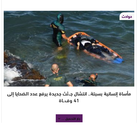
حوادث
مأساة إنسانية بسبتة.. انتشال جـ،ثث جديدة يرفع عدد الضحايا إلى
41 وف.ـاة
جار التحميل ...