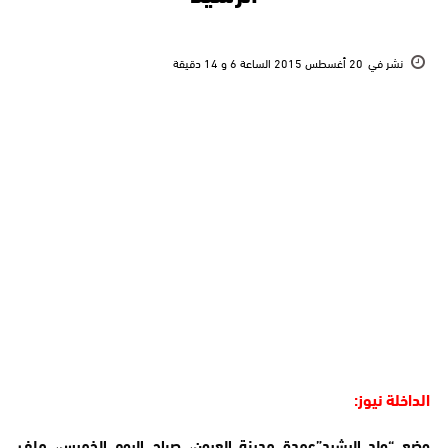
نشر في
20 أغسطس 2015 الساعة 6 و 14 دقيقة
الداخلة نيوز:
وضع “ولد الرشيد”عمدة مدينة العيون، صباح اليوم الخميس، ملف