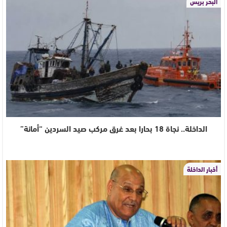
البحر بريس
الداخلة.. نجاة 18 بحارا بعد غرق مركب صيد السردين “أمانة”
أخبار الداخلة