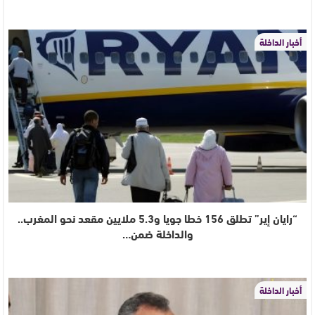
أخبار الداخلة
“رايان إير” تطلق 156 خطا جويا و5.3 ملايين مقعد نحو المغرب..
والداخلة ضمن…
أخبار الداخلة