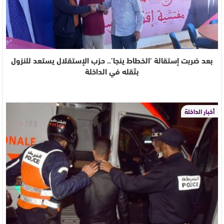
بعد ضربت إستقالة ‘الخطاط ينجا’.. حزب الإستقلال يستعد للنزول
بثقله في الداخلة
أخبار الداخلة