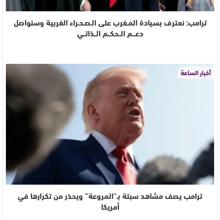
ترامب: نعترف بسيادة المـغرب على الـصـحـراء الغربية وسنواصل
دعـــم الــحكــم الــذاتــي
أخبار الساعة
ترامب يصف مشاهد سبتة بـ”المروعة” ويحذر من تكرارها في
أمريكا