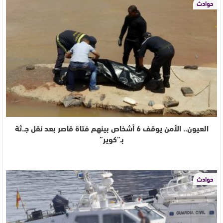
حوادث
العيون.. الأمن يوقف 6 أشخاص بينهم فتاة قاصر بعد نقل جـ.ثة
بـ”كوير”
حوادث