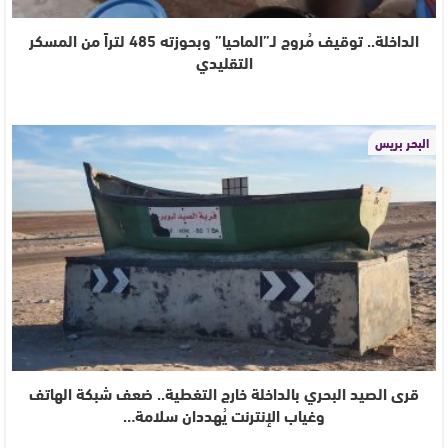
الداخلة.. توقيف مُروج لـ”الماحيا” وبحوزته 485 لتراً من المسكر
التقليدي
البحر بريس
قرى الصيد البحري بالداخلة خارج التغطية.. ضعف شبكة الهاتف
وغياب الإنترنت يُهددان سلامة…