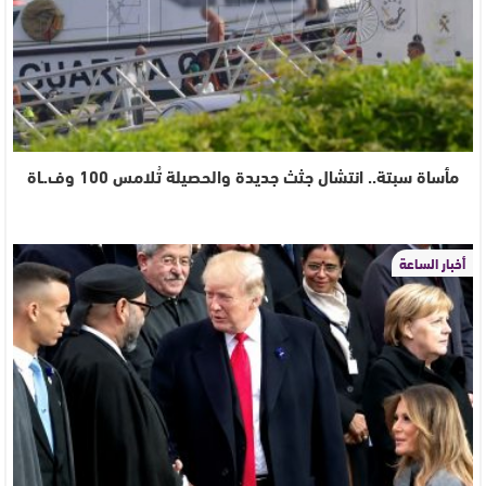
مأساة سبتة.. انتشال جثث جديدة والحصيلة تُلامس 100 وف.ـاة
أخبار الساعة