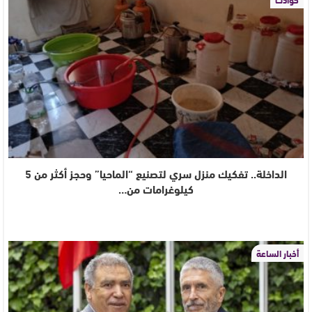
الداخلة.. تفكيك منزل سري لتصنيع “الماحيا” وحجز أكثر من 5
كيلوغرامات من…
أخبار الساعة