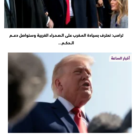
ترامب: نعترف بسيادة المـغرب على الـصـحـراء الغربية وسنواصل دعـــم
الــحكــم…
أخبار الساعة