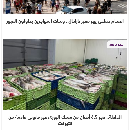
اقتحام جماعي يهز معبر تاراخال.. ومئات المهاجرين يحاولون العبور
البحر بريس
الداخلة.. حجز 6.5 أطنان من سمك البوري غير قانوني قادمة من
انتيرفت