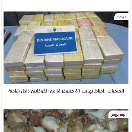
حوادث
الكركرات.. إحباط تهريب 61 كيلوغرامًا من الكوكايين داخل شاحنة
البحر بريس