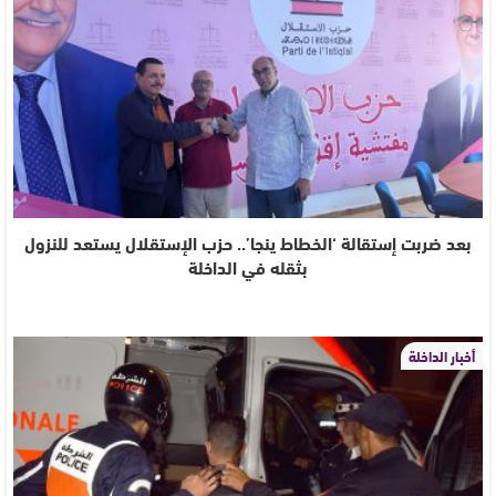
بعد ضربت إستقالة ‘الخطاط ينجا’.. حزب الإستقلال يستعد للنزول
بثقله في الداخلة
أخبار الداخلة