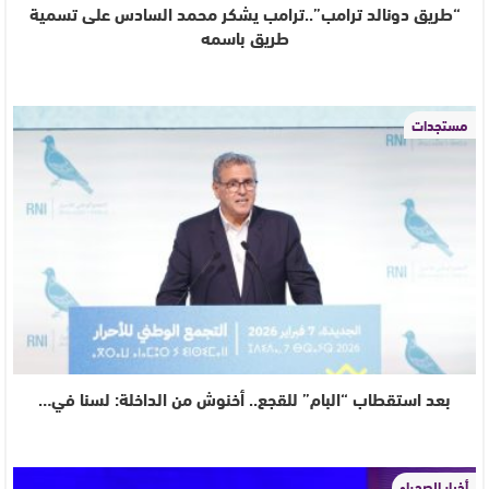
“طريق دونالد ترامب”..ترامب يشكر محمد السادس على تسمية
طريق باسمه
مستجدات
بعد استقطاب “البام” للقجع.. أخنوش من الداخلة: لسنا في…
أخبار الصحراء