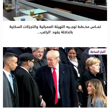
تمـــاس مخــطط توجـــيه التهيئة العمرانية والتجزئات السكنية
بالداخلة يقود ‘الراغب…
أخبار الساعة