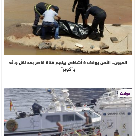
العيون.. الأمن يوقف 6 أشخاص بينهم فتاة قاصر بعد نقل جـ.ثة
بـ”كوير”
حوادث