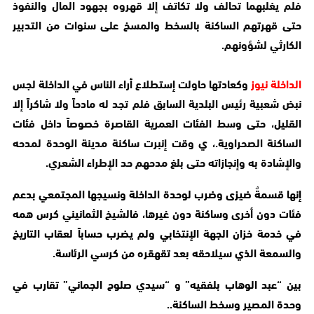
فلم يغلبهما تحالف ولا تكاتف إلا قهروه بجهود المال والنفوذ
حتى قهرتهم الساكنة بالسخط والمسخ على سنوات من التدبير
الكارثي لشؤونهم.
الداخلة نيوز
وكعادتها حاولت إستطلاع أراء الناس في الداخلة لجس
نبض شعبية رئيس البلدية السابق فلم تجد له مادحاً ولا شاكراً إلا
القليل، حتى وسط الفئات العمرية القاصرة خصوصاً داخل فئات
الساكنة الصحراوية.، ي وقت إنبرت ساكنة مدينة الوحدة لمدحه
والإشادة به وإنجازاته حتى بلغ مدحهم حد الإطراء الشعري.
إنها قسمةٌ ضيزى وضرب لوحدة الداخلة ونسيجها المجتمعي بدعم
فئات دون أخرى وساكنة دون غيرها، فالشيخ الثمانيني كرس همه
في خدمة خزان الجهة الإنتخابي ولم يضرب حساباً لعقاب التاريخ
والسمعة الذي سيلاحقه بعد تقهقره من كرسي الرئاسة.
بين “عبد الوهاب بلفقيه” و “سيدي صلوح الجماني” تقارب في
وحدة المصير وسخط الساكنة..