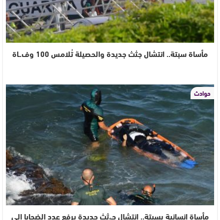
مأساة سبتة.. انتشال جثث جديدة والحصيلة تُلامس 100 وف.ـاة
حوادث
مأساة إنسانية بسبتة.. انتشال جـ،ثث جديدة يرفع عدد الضحايا إلى