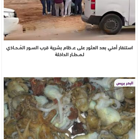
استنفار أمني بعد العثور على عـ.ظام بشرية قرب السـور المُــحــاذي
لـمــطــار الداخلة
البحر بريس