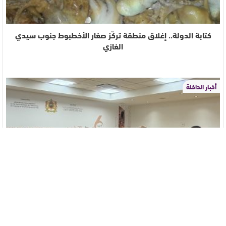
كتابة الدولة.. إغلاق منطقة تركّز صغار الأخطبوط جنوب سيدي
الغازي
أخبار الداخلة
تمـــاس مخــطط توجـــيه التهيئة العمرانية والتجزئات السكنية
بالداخلة يقود ‘الراغب…