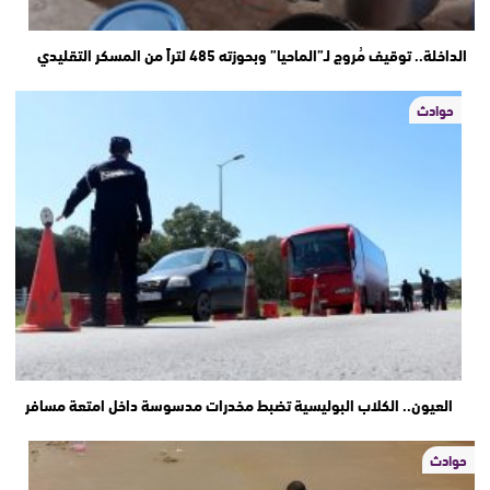
الداخلة.. توقيف مُروج لـ”الماحيا” وبحوزته 485 لتراً من المسكر التقليدي
حوادث
العيون.. الكلاب البوليسية تضبط مخدرات مدسوسة داخل امتعة مسافر
حوادث