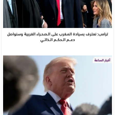
ترامب: نعترف بسيادة المـغرب على الـصـحـراء الغربية وسنواصل
دعـــم الــحكــم الــذاتــي
أخبار الساعة