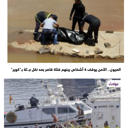
العيون.. الأمن يوقف 6 أشخاص بينهم فتاة قاصر بعد نقل جـ.ثة بـ”كوير”
حوادث