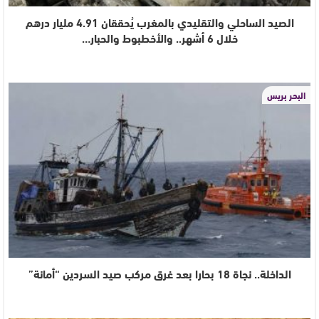
الصيد الساحلي والتقليدي بالمغرب يُحققان 4.91 مليار درهم
خلال 6 أشهر.. والأخطبوط والحبار…
البحر بريس
الداخلة.. نجاة 18 بحارا بعد غرق مركب صيد السردين “أمانة”