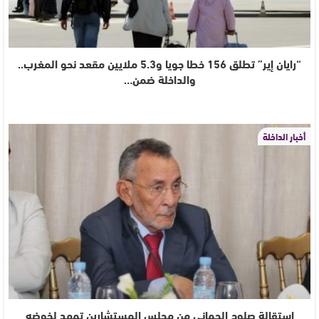
“رايان إير” تطلق 156 خطا جويا و5.3 ملايين مقعد نحو المغرب..
والداخلة ضمن…
أخبار الداخلة
استقالة صلوح الجماني من مجلس المستشارين تمهد لخوضه