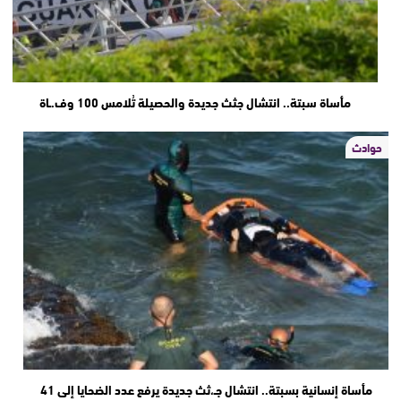
مأساة سبتة.. انتشال جثث جديدة والحصيلة تُلامس 100 وف.ـاة
حوادث
مأساة إنسانية بسبتة.. انتشال جـ،ثث جديدة يرفع عدد الضحايا إلى 41