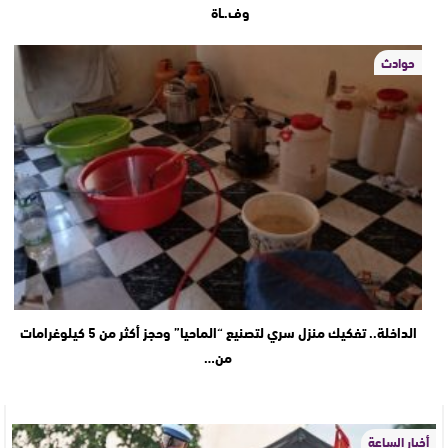
وف.ـاة
حوادث
الداخلة.. تفكيك منزل سري لتصنيع “الماحيا” وحجز أكثر من 5 كيلوغرامات
من…
أخبار الساعة