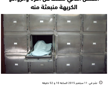
الكريهة منبعثة منه
نشر في
11 سبتمبر 2015 الساعة 10 و 52 دقيقة