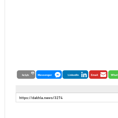
What
Email
LinkedIn
Messenger
طباعة