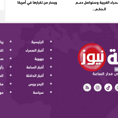
ـحـراء الغربية وسنواصل دعـــم
ويحذر من تكرارها في أمريكا
الــحكــم…
الرئيسية
ريا
أخبار الصحراء
اقت
جهوية
صح
أخبار الساعة
رأي
أخبار الداخلة
الد
البحر بريس
مقا
سياسة
حو