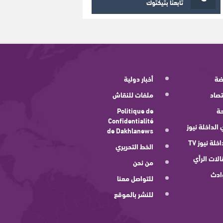
تابعنا بتيكتوك
ضة
أخبار دولية
صاد
ملفات للنقاش
ة
Politique de
Confidentialité
 الداخلة نيوز
de Dakhlanews
اخلة نيوز TV
الخط التحريري
لات الرأي
من نحن
ادث
للتواصل معنا
للنشر بالموقع