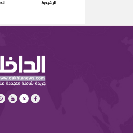
الرشيدية
الـص