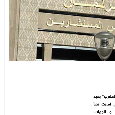
المغرب” بعيد
 أفرزت نخباً
و الجهات،