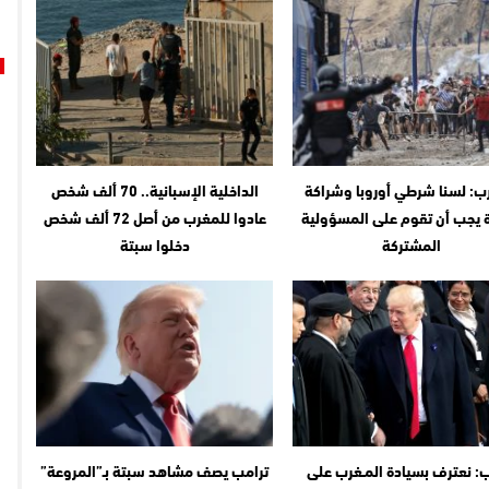
ب: لسنا شرطي أوروبا وشراكة
الداخلية الإسبانية.. 70 ألف شخص
ة يجب أن تقوم على المسؤولية
عادوا للمغرب من أصل 72 ألف شخص
المشتركة
دخلوا سبتة
: نعترف بسيادة المـغرب على
ترامب يصف مشاهد سبتة بـ”المروعة”