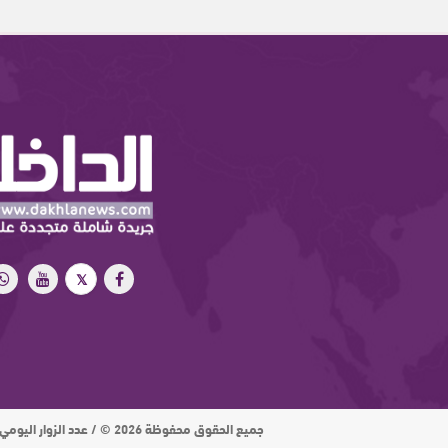
جميع الحقوق محفوظة 2026 © / عدد الزوار اليومي : 15 ألف