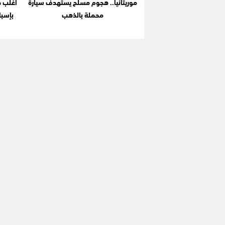
موريتانيا.. هجوم مسلح يستهدف سيارة
أغلب ض
محملة بالذهب
بإسبا