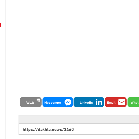
What
Email
LinkedIn
Messenger
طباعة