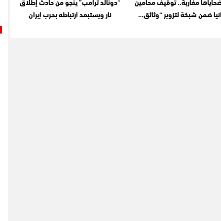
حاياها مغاربة.. توقيف محامين
“دونالد ترامب” ينجو من حادث إطلاق
نيا ضمن شبكة لتزوير “وثائق…
نار ويستبعد ارتباطه بحرب إيران