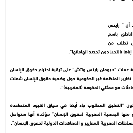
 أن “ رايتس
لناطق باسم
بتمبر 2015 و التي تطلب من
ها بالتحيز دون تحديد اتهاماتها
”.
ن “خلال ال25 سنة الماضية عملت “هيومان رايتس واتش” على ترقية احترام حقوق الإنسان
ن تقارير المنظمة غير الحكومية حول وضعية حقوق الإنسان شملت
ادثات مع ممثلي الحكومة (المغربية
)”.
ون “التعليق المطلوب جاء أيضا في سياق القيود المتصاعدة
نها الجمعية المغربية لحقوق الإنسان” مؤكدة أنها ستواصل
لسلطات المغربية للمعايير و المعاهدات الدولية لحقوق الإنسان
”.