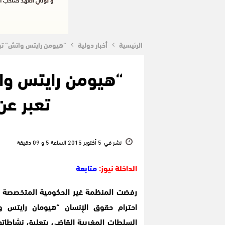
الرئيسية
أخبار دولية
“هيومن رايتس واتش” تر
“هيومن رايتس و
تعبر عن
نشر في
5 أكتوبر 2015 الساعة 5 و 09 دقيقة
الداخلة نيوز:
متابعة
رفضت المنظمة غير الحكومية المتخصصة ف
احترام حقوق الإنسان “هيومان رايتس 
السلطات المغربية القاضي بتعليق نشاطاتها