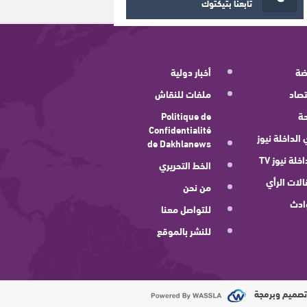
تابعنا بتيكتوك
ضة
أخبار دولية
صاد
ملفات للنقاش
ة
Politique de
Confidentialité
 الداخلة نيوز
de Dakhlanews
اخلة نيوز TV
الخط التحريري
لات الرأي
من نحن
ادث
للتواصل معنا
للنشر بالموقع
صميم وبرمجة