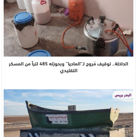
الداخلة.. توقيف مُروج لـ”الماحيا” وبحوزته 485 لتراً من المسكر
التقليدي
البحر بريس