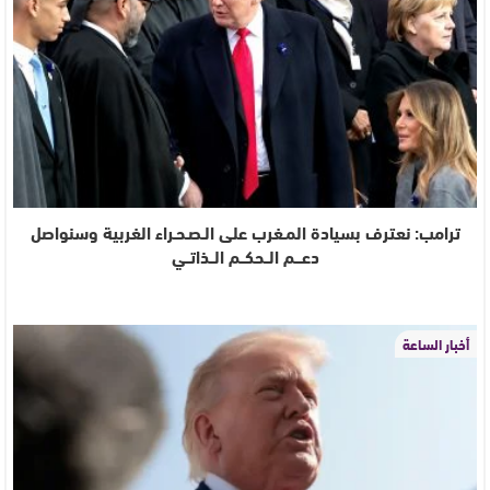
ترامب: نعترف بسيادة المـغرب على الـصـحـراء الغربية وسنواصل
دعـــم الــحكــم الــذاتــي
أخبار الساعة