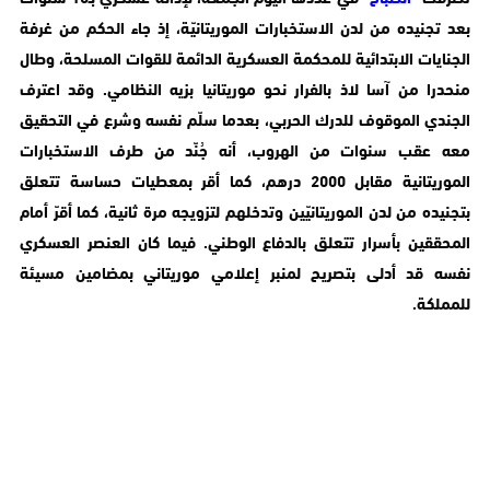
بعد تجنيده من لدن الاستخبارات الموريتانيّة، إذ جاء الحكم من غرفة
الجنايات الابتدائية للمحكمة العسكرية الدائمة للقوات المسلحة، وطال
منحدرا من آسا لاذ بالفرار نحو موريتانيا بزيه النظامي. وقد اعترف
الجندي الموقوف للدرك الحربي، بعدما سلّم نفسه وشرع في التحقيق
معه عقب سنوات من الهروب، أنه جُنّد من طرف الاستخبارات
الموريتانية مقابل 2000 درهم، كما أقر بمعطيات حساسة تتعلق
بتجنيده من لدن الموريتانيّين وتدخلهم لتزويجه مرة ثانية، كما أقرّ أمام
المحققين بأسرار تتعلق بالدفاع الوطني. فيما كان العنصر العسكري
نفسه قد أدلى بتصريح لمنبر إعلامي موريتاني بمضامين مسيئة
للمملكة.