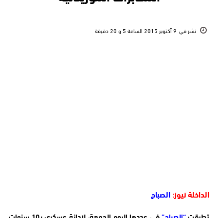
نشر في
9 أكتوبر 2015 الساعة 5 و 20 دقيقة
الداخلة نيوز:
الصباح
تطرقت
“الصباح”
في عددها اليوم الجمعة، لإدانة عسكري بـ10 سنوات