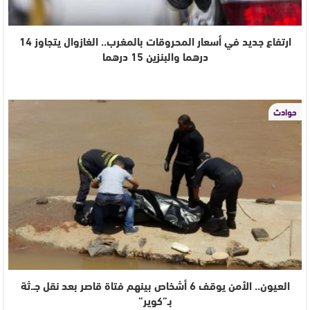
ارتفاع جديد في أسعار المحروقات بالمغرب.. الغازوال يتجاوز 14
درهما والبنزين 15 درهما
حوادث
العيون.. الأمن يوقف 6 أشخاص بينهم فتاة قاصر بعد نقل جـ.ثة
بـ”كوير”