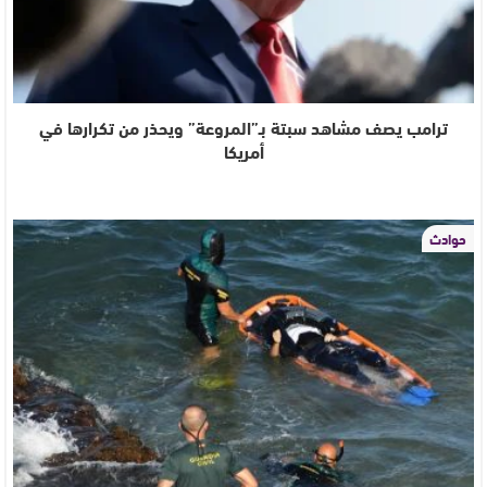
ترامب يصف مشاهد سبتة بـ”المروعة” ويحذر من تكرارها في
أمريكا
حوادث