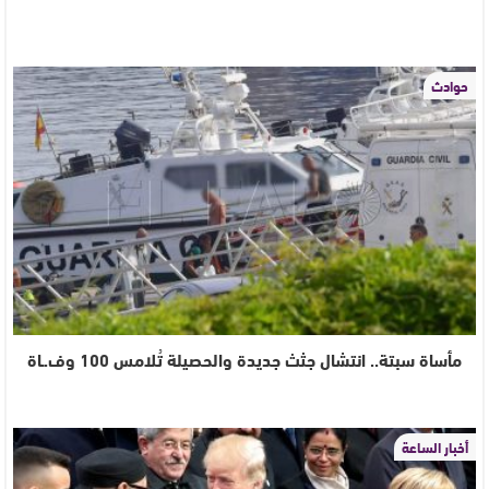
حوادث
مأساة سبتة.. انتشال جثث جديدة والحصيلة تُلامس 100 وف.ـاة
أخبار الساعة