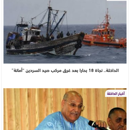
الداخلة.. نجاة 18 بحارا بعد غرق مركب صيد السردين “أمانة”
أخبار الداخلة