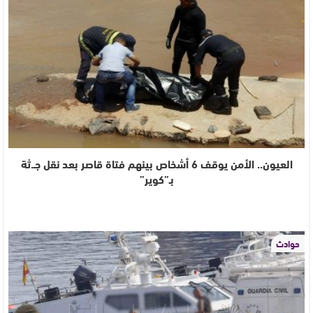
العيون.. الأمن يوقف 6 أشخاص بينهم فتاة قاصر بعد نقل جـ.ثة
بـ”كوير”
حوادث