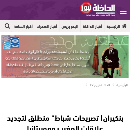
الرئيسية
أخبار الداخلة
البحر بريس
أخبار الصحراء
أخبار الساعة
جهوية
الرئيسية
الداخلة نيوز TV
بنكيران| تصريحات شباط” منطلق لتجديد
علاقات المغرب وموريتانيا