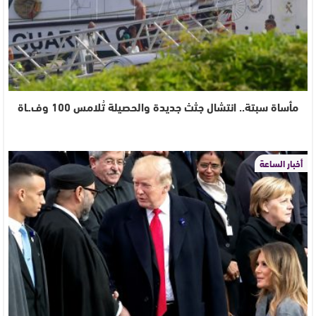
مأساة سبتة.. انتشال جثث جديدة والحصيلة تُلامس 100 وف.ـاة
أخبار الساعة