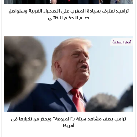
ترامب: نعترف بسيادة المـغرب على الـصـحـراء الغربية وسنواصل
دعـــم الــحكــم الــذاتــي
أخبار الساعة
ترامب يصف مشاهد سبتة بـ”المروعة” ويحذر من تكرارها في
أمريكا