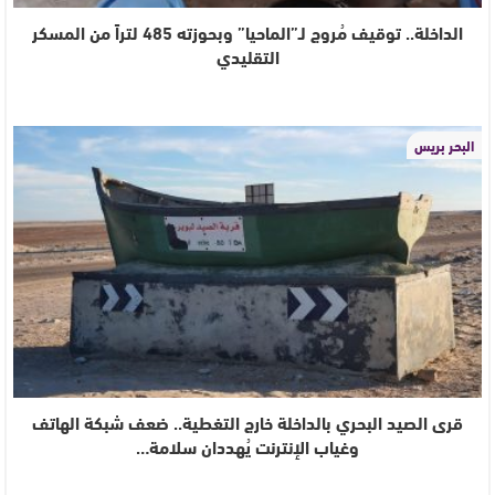
الداخلة.. توقيف مُروج لـ”الماحيا” وبحوزته 485 لتراً من المسكر
التقليدي
البحر بريس
قرى الصيد البحري بالداخلة خارج التغطية.. ضعف شبكة الهاتف
وغياب الإنترنت يُهددان سلامة…