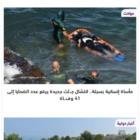
حوادث
مأساة إنسانية بسبتة.. انتشال جـ،ثث جديدة يرفع عدد الضحايا إلى
41 وف.ـاة
أخبار دولية