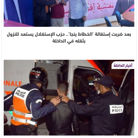
بعد ضربت إستقالة ‘الخطاط ينجا’.. حزب الإستقلال يستعد للنزول
بثقله في الداخلة
أخبار الداخلة