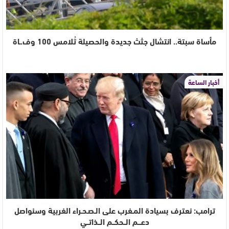
مأساة سبتة.. انتشال جثث جديدة والحصيلة تُلامس 100 وف.ـاة
أخبار الساعة
ترامب: نعترف بسيادة المـغرب على الـصـحـراء الغربية وسنواصل
دعـــم الــحكــم الــذاتــي