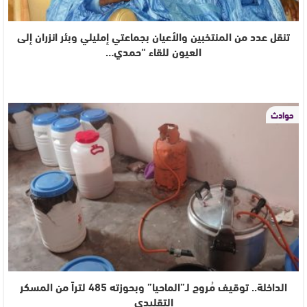
تنقل عدد من المنتخبين والأعيان بجماعتي إمليلي وبئر انزران إلى
العيون للقاء “حمدي…
حوادث
الداخلة.. توقيف مُروج لـ”الماحيا” وبحوزته 485 لتراً من المسكر
التقليدي