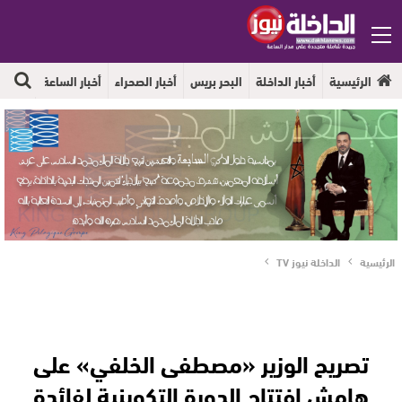
الرئيسية
أخبار الداخلة
البحر بريس
أخبار الصحراء
أخبار الساعة
جهوية
الرئيسية
الداخلة نيوز TV
تصريح الوزير «مصطفى الخلفي» على
هامش افتتاح الدورة التكوينية لفائدة