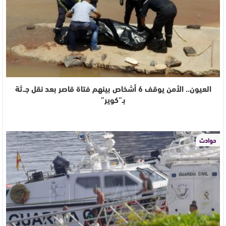
العيون.. الأمن يوقف 6 أشخاص بينهم فتاة قاصر بعد نقل جـ.ثة
بـ”كوير”
حوادث