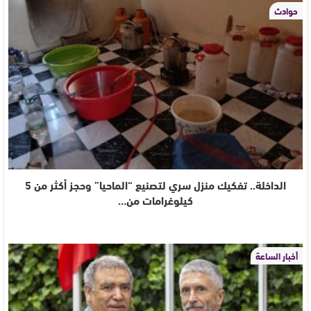
حوادث
الداخلة.. تفكيك منزل سري لتصنيع “الماحيا” وحجز أكثر من 5
كيلوغرامات من…
أخبار الساعة