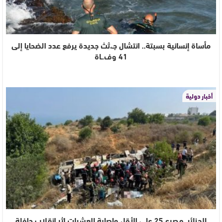
مأساة إنسانية بسبتة.. انتشال جـ،ثث جديدة يرفع عدد الضحايا إلى
41 وف.ـاة
أخبار دولية
الجزائر..مصرع 25 على الأقل وإصابة العشرات إثر انقلاب حافلة