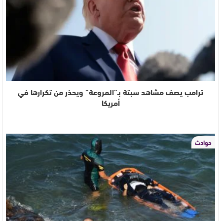
ترامب يصف مشاهد سبتة بـ”المروعة” ويحذر من تكرارها في
أمريكا
حوادث