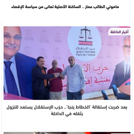
ماموني الطالب عمار .. الساكنة الأصلية تعانى من سياسة الإقصاء
أخبار الداخلة
بعد ضربت إستقالة ‘الخطاط ينجا’.. حزب الإستقلال يستعد للنزول
بثقله في الداخلة