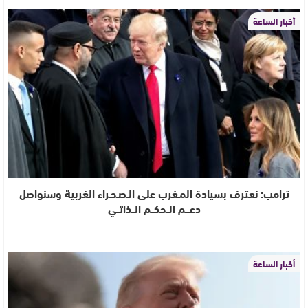
أخبار الساعة
ترامب: نعترف بسيادة المـغرب على الـصـحـراء الغربية وسنواصل
دعـــم الــحكــم الــذاتــي
أخبار الساعة