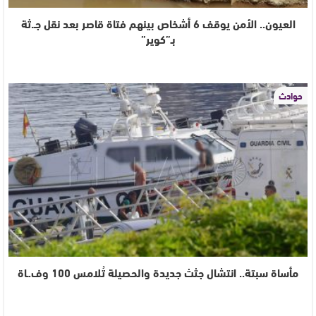
العيون.. الأمن يوقف 6 أشخاص بينهم فتاة قاصر بعد نقل جـ.ثة
بـ”كوير”
حوادث
مأساة سبتة.. انتشال جثث جديدة والحصيلة تُلامس 100 وف.ـاة