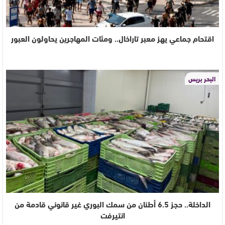
اقتحام جماعي يهز معبر تاراخال.. ومئات المهاجرين يحاولون العبور
البحر بريس
الداخلة.. حجز 6.5 أطنان من سمك البوري غير قانوني قادمة من
انتيرفت