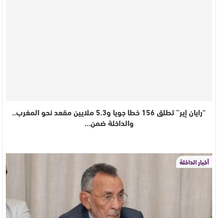
“رايان إير” تطلق 156 خطا جويا و5.3 ملايين مقعد نحو المغرب..
والداخلة ضمن…
أخبار الداخلة