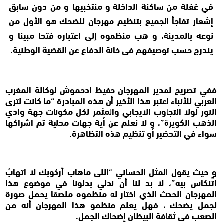
في غفلة من ساكنة الداخلة و منتخبيها و من دون سابق
إشعار تفاجأ الجميع بتنظيم مهرجان للضحك هو الأول من
نوعه بالمدينة، و هب منظموه إلى اعتباره فتحا مبينا و
يندرج حسب توصيفهم في خانة الدفاع عن القضية الوطنية.
ففي تصريح لمدير المهرجان حفيظ ادحموش لوكالة المغرب
العربي للأنباء اعتبر هذا الأخير أن هذه المبادرة “ما كانت لترى
النور لولا التجاوب الايجابي والمثمر لكل مكونات جهة وادي
الذهب الكويرة”، و لا نعلم عن أية جهات محلية تم اشراكها
سواء في التحضير أو تنظيم هذه التظاهرة.
و حيث يقول المثل الحساني “اللى ماهاب أركوبك لا اتهابْ
اتَّنكاس بيه”، لا بد لنا أن ندلي بدلونا في موضوع هذا
المهرجان الحدث الذي اختار له منظموه ملصقا يحمل صورة
لجمل يضحك ، فهل يعلم منظمو هذا المهرجان أنه من
الصعب في ثقافة البيظان إضحاك الجمل.