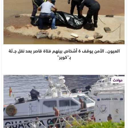
العيون.. الأمن يوقف 6 أشخاص بينهم فتاة قاصر بعد نقل جـ.ثة
بـ”كوير”
حوادث