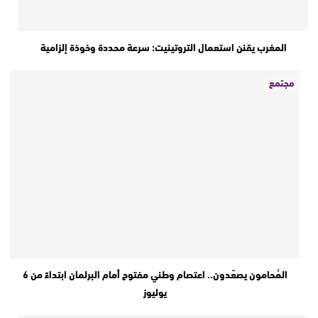
المغرب يقنن استعمال التروتينيت: سرعة محددة وخوذة إلزامية
مجتمع
المُحامون يصعّدون.. اعتصام وطني مفتوح أمام البرلمان ابتداءً من 6
يوليوز