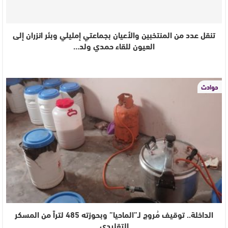
تنقل عدد من المنتخبين والأعيان بجماعتي إمليلي وبئر انزران إلى
العيون للقاء حمدي ولد…
حوادث
الداخلة.. توقيف مُروج لـ”الماحيا” وبحوزته 485 لتراً من المسكر
التقليدي