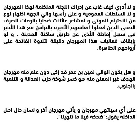
و لا أدري كيف غاب عن إدراك اللجنة المنظمة لهذا المهرجان
و لا السلطات العمومية و على رأسها والي الجهة إظهار نوع
من الاحترام للموتى و لمشاعر عائلات ضحايا بالوعات الصرف
الصحي الذين لفظوا أنفاسهم الأخيرة بالتزامن مع هذا الأخير
في سبيل إماطة الأذى عن طريق ساكنة المدينة ، و لو
بإيقاف فعاليات هذا المهرجان دقيقة لتلاوة الفاتحة على
أرواحهم الطاهرة.
و هل يكون الوالي لمين بن عمر قد زكى دون علم منه مهرجان
الهدف غير المعلن منه هو كسر شوكة حزب العدالة و التنمية
بالجنوب.
على أي سينتهي مهرجان و يأتي مهرجان أخر و لسان حال اهل
الداخلة يقول:”ضحكة فينا ما تلهينا”.