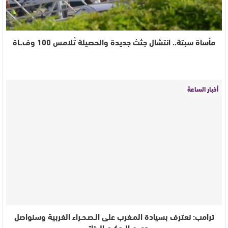
مأساة سبتة.. انتشال جثث جديدة والحصيلة تُلامس 100 وف.ـاة
أخبار الساعة
ترامب: نعترف بسيادة المـغرب على الـصـحـراء الغربية وسنواصل
دعـــم الــحكــم الــذاتــي