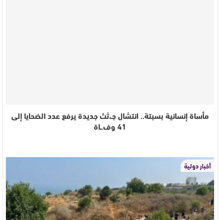
مأساة إنسانية بسبتة.. انتشال جـ،ثث جديدة يرفع عدد الضحايا إلى
41 وف.ـاة
أخبار دولية