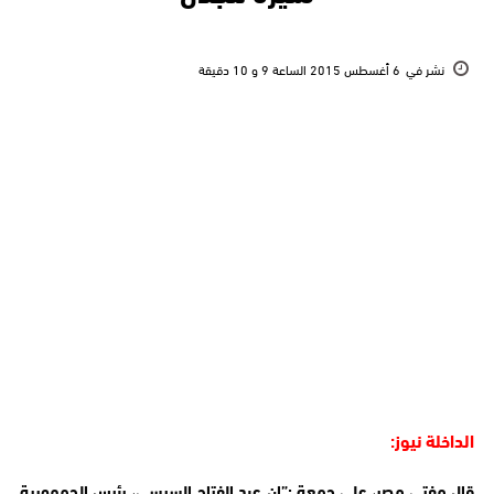
نشر في
6 أغسطس 2015 الساعة 9 و 10 دقيقة
الداخلة نيوز:
قال مفتي مصر، على جمعة :”إن عبد الفتاح السيسي، رئيس الجمهورية