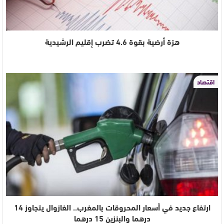
هزة أرضية بقوة 4.6 تضرب إقليم الرشيدية
اقتصاد
ارتفاع جديد في أسعار المحروقات بالمغرب.. الغازوال يتجاوز 14
درهما والبنزين 15 درهما