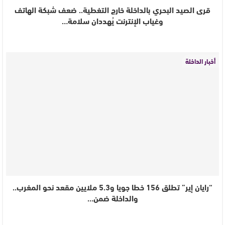
قرى الصيد البحري بالداخلة خارج التغطية.. ضعف شبكة الهاتف
وغياب الإنترنت يُهددان سلامة…
أخبار الداخلة
“رايان إير” تطلق 156 خطا جويا و5.3 ملايين مقعد نحو المغرب..
والداخلة ضمن…