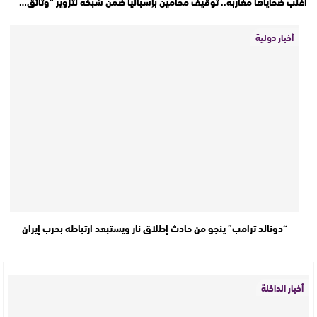
أغلب ضحاياها مغاربة.. توقيف محامين بإسبانيا ضمن شبكة لتزوير “وثائق…
أخبار دولية
“دونالد ترامب” ينجو من حادث إطلاق نار ويستبعد ارتباطه بحرب إيران
أخبار الداخلة