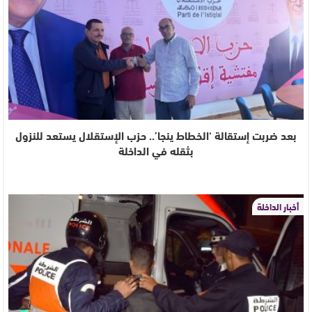
بعد ضربت إستقالة ‘الخطاط ينجا’.. حزب الإستقلال يستعد للنزول
بثقله في الداخلة
أخبار الداخلة