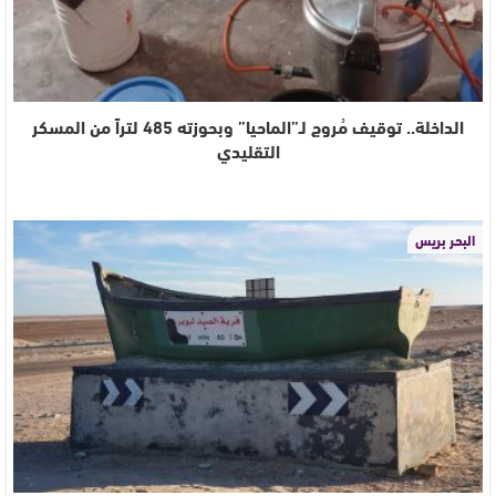
الداخلة.. توقيف مُروج لـ”الماحيا” وبحوزته 485 لتراً من المسكر
التقليدي
البحر بريس