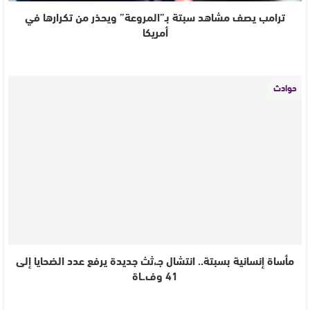
ترامب يصف مشاهد سبتة بـ”المروعة” ويحذر من تكرارها في
أمريكا
حوادث
مأساة إنسانية بسبتة.. انتشال جـ،ثث جديدة يرفع عدد الضحايا إلى
41 وف.ـاة