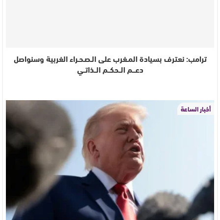
ترامب: نعترف بسيادة المـغرب على الـصـحـراء الغربية وسنواصل
دعـــم الــحكــم الــذاتــي
أخبار الساعة