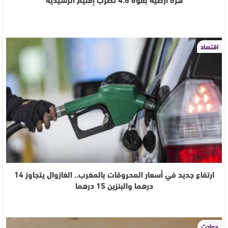
اقتصاد
ارتفاع جديد في أسعار المحروقات بالمغرب.. الغازوال يتجاوز 14
درهما والبنزين 15 درهما
حوادث