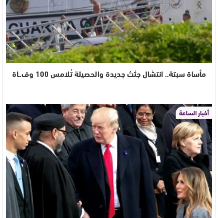
مأساة سبتة.. انتشال جثث جديدة والحصيلة تُلامس 100 وف.ـاة
أخبار الساعة