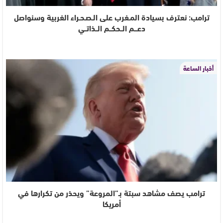
ترامب: نعترف بسيادة المـغرب على الـصـحـراء الغربية وسنواصل
دعـــم الــحكــم الــذاتــي
أخبار الساعة
ترامب يصف مشاهد سبتة بـ”المروعة” ويحذر من تكرارها في
أمريكا