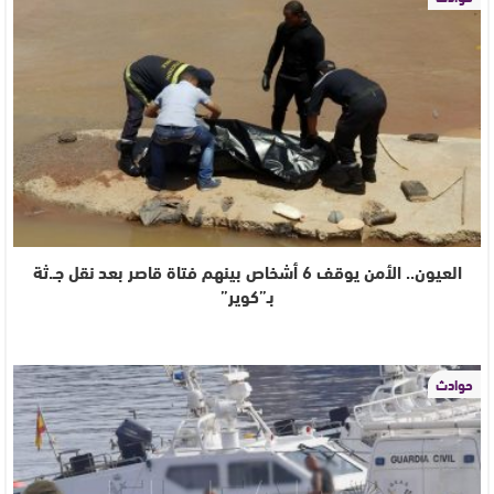
العيون.. الأمن يوقف 6 أشخاص بينهم فتاة قاصر بعد نقل جـ.ثة
بـ”كوير”
حوادث