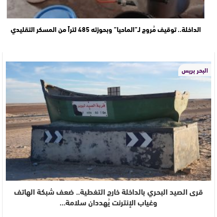
الداخلة.. توقيف مُروج لـ”الماحيا” وبحوزته 485 لتراً من المسكر التقليدي
البحر بريس
قرى الصيد البحري بالداخلة خارج التغطية.. ضعف شبكة الهاتف
وغياب الإنترنت يُهددان سلامة…