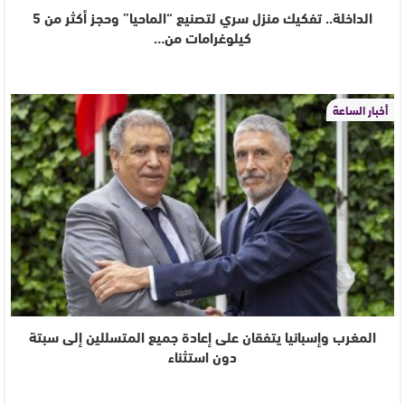
الداخلة.. تفكيك منزل سري لتصنيع “الماحيا” وحجز أكثر من 5
كيلوغرامات من…
أخبار الساعة
المغرب وإسبانيا يتفقان على إعادة جميع المتسللين إلى سبتة
دون استثناء