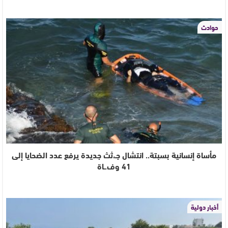
حوادث
مأساة إنسانية بسبتة.. انتشال جـ،ثث جديدة يرفع عدد الضحايا إلى
41 وف.ـاة
أخبار دولية