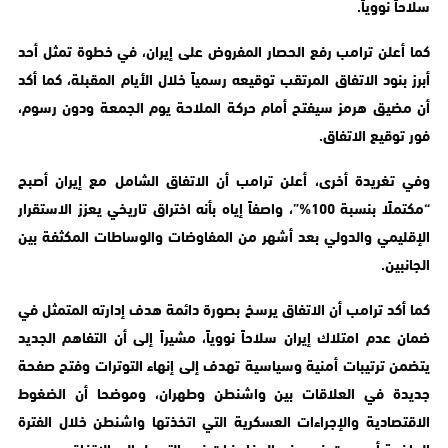
سلاحاً نووياً.
كما أعلن ترامب رفع الحصار المفروض على إيران، في خطوة تمثل أحد
أبرز بنود الاتفاق المرتقب توقيعه رسمياً خلال الأيام المقبلة، كما أكد
أن مضيق هرمز سيفتح أمام حركة الملاحة يوم الجمعة ودون رسوم،
فور توقيع الاتفاق.
وفي تغريدة أخرى، أعلن ترامب أن الاتفاق الشامل مع إيران أصبح
“مكتملًا بنسبة 100%”، واصفاً إياه بأنه اختراق تاريخي يعزز الاستقرار
الإقليمي والدولي بعد أشهر من المفاوضات والوساطات المكثفة بين
الجانبين.
كما أكد ترامب أن الاتفاق يرسخ بصورة دائمة هدف إدارته المتمثل في
ضمان عدم امتلاك إيران سلاحاً نووياً، مشيراً إلى أن التفاهم الجديد
يتضمن ترتيبات أمنية وسياسية تهدف إلى إنهاء التوترات وفتح صفحة
جديدة في العلاقات بين واشنطن وطهران، وموضحا أن الضغوط
الاقتصادية والإجراءات العسكرية التي اتخذتها واشنطن خلال الفترة