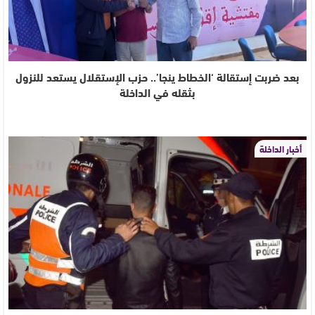
بعد ضربت إستقالة ‘الخطاط ينجا’.. حزب الإستقلال يستعد للنزول
بثقله في الداخلة
أخبار الداخلة