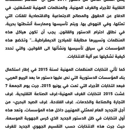
النقابية للأجراء والغرف المهنية، والمنظمات المهنية للمشغلين، في
الدفاع عن الحقوق والمصالح الاجتماعية والاقتصادية للفئات التي
تمثلها، وفي النهوض بها. ويتم تأسيسها وممارسة أنشطتها بحرية،
في نطاق احترام الدستور والقانون. يجب أن تكون هياكل هذه
المنظمات وتسييرها مطابقة للمبادئ الديمقراطية…” وتخضع هذه
المؤسسات في سياق تأسيسها ونشأتها الى القوانين، والتي تحدد
كيفية تشكيلها عبر آلية الانتخابات.
كما تأتي انتخابات المنظمات المهنية لسنة 2015 في إطار استكمال
بناء المؤسسات الدستورية التي نص عليها دستور ما بعد الربيع العربي،
فبعد انتخابات الأجراء التي تمت في يونيو 2015، جرت يوم الجمعة 7
غشت 2015 انتخابات الغرف المهنية-غرف الصناعة التقليدية، غرف
التجارة والصناعة والخدمات، غرف الفلاحة، غرف الصيد البحري- من
أجل التجديد العام لممثلي المهنيين داخل هذه المؤسسات، وتعد هذه
أول انتخابات في ظل الدستور الجديد الذي كرس الجهوية الموسعة،
حيث جرت هذه الانتخابات حسب التقسيم الجهوي الجديد للغرف