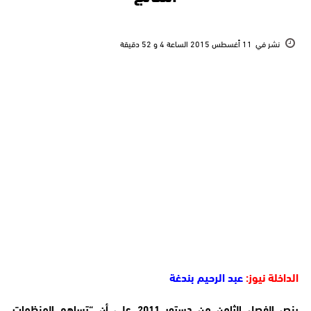
نشر في
11 أغسطس 2015 الساعة 4 و 52 دقيقة
الداخلة نيوز:
عبد الرحيم بندغة
ينص الفصل الثامن من دستور 2011 على أن “تساهم المنظمات