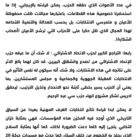
في عدد الأصوات الذي حققه الحزب، يمكن قراءته بالإيجابي، إذا ما
استحضرنا خصوصية هذه القطاعات، باعتبارها مجالات ظلت محفوظة
للأعيان و متمرسي الانتخابات، بل يحسب للعدالة والتنمية اقتحامه
لهذا المجال الذي ظل حكرا على الأحزاب التي ترشح الأعيان (أصحاب
الشكارة).
رابعا: التراجع الكبير لحزب الاتحاد الاشتراكي : لا شك أن ما عرفه حزب
الإتحاد الاشتراكي من تصدع وانشقاق كبيرين، قد كان لهما بالغ الاثر
على نتائجه في هذه الانتخابات، ولا شك أنه سيكون له نفس التأثير في
الانتخابات المقبلة الجهوية والجماعية و مجلس المستشارين، بما
يعني أن الحزب يسير بخطى ثابتة نحو الانحدار وتذيل الترتيب، ليحقق
ادريس لشكر مشروع انهاء حزب سي عبد الرحيم.
لا يمكن ابدا قراءة نتائج انتخابات الغرف المهنية بعيدا عن السياق
التاريخي الذي أوجد فيه المخزن هذه المؤسسات، فهي بمثابة خزان
انتخابي يلجئ إليه كلما دعت الضرورة لذلك، كما أنها بمثابة السلاح
الذي يجلد به الخصوم من خلف الستار، كما حدث مع مسيرات حركة 20