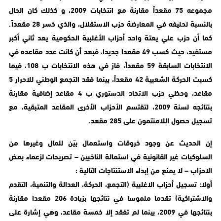
مجموعه 75 مقعداً مقارنة مع انتخابات 2009، و كذلك كان الحال
بالنسبة لحليفه في المعارضة حزب الاستقلال، والذي خسر 28 مقعداً.
كما أن حزب علي يعتة واحد أحزاب الأغلبية الحكومية يعد ثاني أكبر
مستفيد، حيث كسب 49 مقعدا جديدا، فبعد أن كانت عدد مقاعده في
الانتخابات السابقة 59 مقعداً، فاز في هذه الانتخابات ب 108، فيما
كسبت الحركة الشعبية 42 مقعداً، بينما فقد التجمع الوطني للاحرار 5
مقاعد، وحظي حزب الاتحاد الدستوري ب 4 مقاعد إضافية مقارنة
بنتائجه لسنة 2009، لتقتسم الأحزاب الأخرى المقاعد المتبقية، مع
تسجيل حصول اللامنتمون على 285 مقعد.
إن الحديث عن وجود خروقات واستعمال بيّن للمال وغيرها من
السلوكيات غير القانونية في استمالة الناخبين – تصريحات لزعماء بعض
الاحزاب – لا يمنع من إبداء الاستنتاجات التالية :
أولا: تسجيل أحزاب الاغلبية (التجمع، الحركة، العدالة والتنمية، التقدم
والاشتراكية) تقدما ملموسا في نتائجها بزيادة 206 مقعدا مقارنة
بنتائجها في 2009، بينما لم تفقد إلا خمسة مقاعد، وهي إشارة على