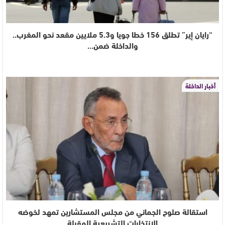
“رايان إير” تطلق 156 خطا جويا و5.3 ملايين مقعد نحو المغرب..
والداخلة ضمن…
أخبار الداخلة
استقالة صلوح الجماني من مجلس المستشارين تمهد لخوضه
الانتخابات التشريعية المقبلة