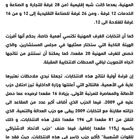
المهنية، بعدما كانت شبه إقليمية (من 28 غرفة للتجارة و الصناعة و
الخدمات 12 غرفة ، ومن 24 غرفة للصناعة التقليدية إلى 12 و من 16
غرفة للفلاحة الى 12.
كما أن انتخابات الغرف المهنية تكتسي أهمية خاصة، بحكم أنها أفرزت
الهيئة الناخبة التي ستختار ممثليها في مجلس المستشارين، والذي
خصص للغرف المهنية 20 مقعدا، كما يمكننا أن نستنتج من نتائجها
اتجاه التصويت لباقي المحطات الانتخابية المقبلة.
إن قراءة أولية لنتائج هذه الانتخابات، تجعلنا نبدي ملاحظات نعتبرها
غاية في الأهمية، فالنتائج التي أعلنتها وزارة الداخلية تبرز احتلال حزب
الأصالة والمعاصرة للمرتبة الأولى، بزيادة 16 مقعدا لرصيده عما حصل
عليه في 2009، فيما الحزب الذي أضاف أكبر عدد من المقاعد الى
خزانته مقارنة مع انتخابات 2009 يبقى هو حزب العدالة والتنمية، الذي
انتقل من 81 مقعدا الى 196 مقعدا خلال هذه الانتخابات، و ذلك
بكسبه ل115 مقعدا إضافيا، فيما صنف “حزب الاتحاد الاشتراكي
للقوات الشعبية” كأكبر حزب خاسر في هذه الانتخابات، حيث فقد ما