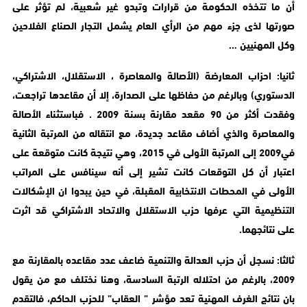
أن ما تتخذه الحكومة من قرارات وتبدو غير شعبية، لم تؤثر على
صورتها لذى جزء مهم من الرأي العام يشمل التجار الصناع الفلاحين
وكل المهنيين …
ثانيا: احزاب المعارضة (الأصالة والمعاصرة ، الاستقلال، الاشتراكي،
الدستوري) وبالرغم من حفاظها على الصدارة، إلا أن مقاعدها تراجعت،
وفقدت أكثر من 90 مقعد مقارنة بسنة 2009 . فباستثناء الأصالة
والمعاصرة والذي أضاف مقاعد جديدة، مع انتقاله من المرتبة الثانية
في2009 إلى المرتبة الأولى في 2015، وهي نتيجة كانت متوقعة على
اعتبار أن كل التوقعات كانت تشير إلى أنه سينافس على المراتب
الأولى في المحطات الانتخابية المقبلة، في حين يبدوا ان الإشكالات
التنظيمية التي عرفها حزب الاستقلال والاتحاد الاشتراكي قد اثرت
على نتائجهما.
ثالثا: نسجل أن حزب العدالة والتنمية ضاعف عدد مقاعده بالمقارنة مع
2009، بالرغم من احتلاله الرتبة السادسة، وهنا نختلف مع من يقول
بان نتائج الغرف المهنية تعد مؤشر ” العقاب” للحزب الحاكم، فالتقدم