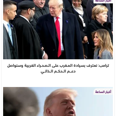
أخبار الساعة
ترامب: نعترف بسيادة المـغرب على الـصـحـراء الغربية وسنواصل
دعـــم الــحكــم الــذاتــي
أخبار الساعة