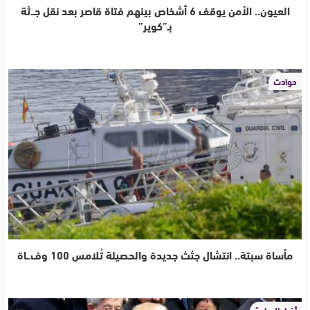
العيون.. الأمن يوقف 6 أشخاص بينهم فتاة قاصر بعد نقل جـ.ثة
بـ”كوير”
حوادث
مأساة سبتة.. انتشال جثث جديدة والحصيلة تُلامس 100 وف.ـاة