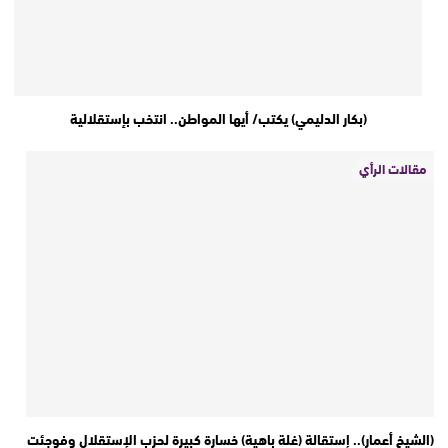
(بكار الدليمي) يكتب/ أيها المواطن.. انتخب بإستقلالية
مقالات الرأي
(الشيخ أعمار).. إستقالة (غلة باهية) خسارة كبيرة لحزب الإستقلال وفوجئت