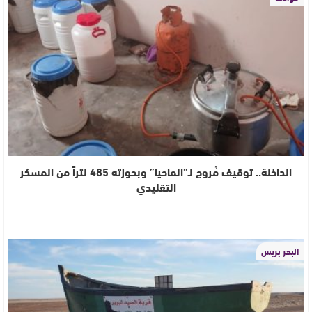
الداخلة.. توقيف مُروج لـ”الماحيا” وبحوزته 485 لتراً من المسكر
التقليدي
البحر بريس