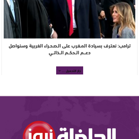
ترامب: نعترف بسيادة المـغرب على الـصـحـراء الغربية وسنواصل
دعـــم الــحكــم الــذاتــي
جار التحميل ...