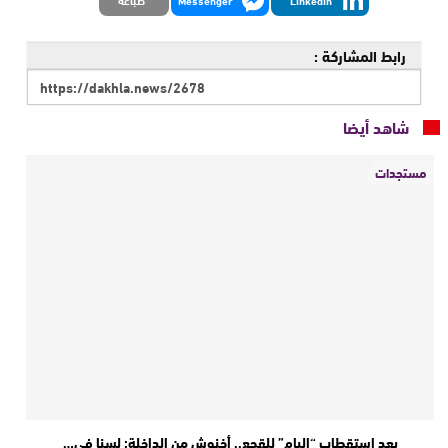
LinkedIn
Messenger
طباعة
رابط المشاركة :
شاهد أيضا
مستجدات
بعد استقطاب “البام” للقجع.. أخنوش من الداخلة: لسنا في…