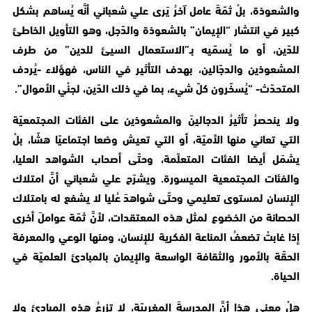
والشعوذة، بلْ ثمّةَ عامل آخرُ يَرى علي شعباني أنَّه يُساهم بشكل
كبير في انتشار “الإيمان” بالشعوذة والدّجل، وهو التأويل الخاطئ
للدّين، أو ما يُسمّيه بـ”الاستعمال السيئ للدين” من طرف
المشعوذين والدجّالين، بهدف التأثير في الناس، فهؤلاء -يُردف
المتحدّث- “يُسخّرون كلّ شيء، بما في ذلك الدّين، لجنْي الأموال”.
ولا ينحصرُ تأثيرُ الدجالينَ والمشعوذين على الفئات المجتمعيّة
التي تعاني منها الأميّة، أو التي تعيش وضعا اجتماعيّا هشّا، بلْ
يشمَل أيضا الفئات المتعلّمة، وحتّى أصحاب الشواهد العليا،
والفئات المجتمعية الميسورة. ويشرَح علي شعباني أنَّ امتلاك
الإنسان لمستوى تعليمي وحتّى شواهدَ عُليا لا يشفع له بامتلاك
الحصانة من الخضوع لمثل هذه المعتقدات، لأنَّ ثمّة عواملَ أخرى
إذا غابتْ تضعفُ المناعة الفكرية للإنسان، ومنها الوعي والمعرفة
الحقّة بالأمور والثقافة الواسعة والإيمان بالمبادئ العلميّة في
الحياة.
هلْ معنى هذا أنَّ المدرسةَ المغربيّة، لا تزرعُ هذه المبادئ ولا