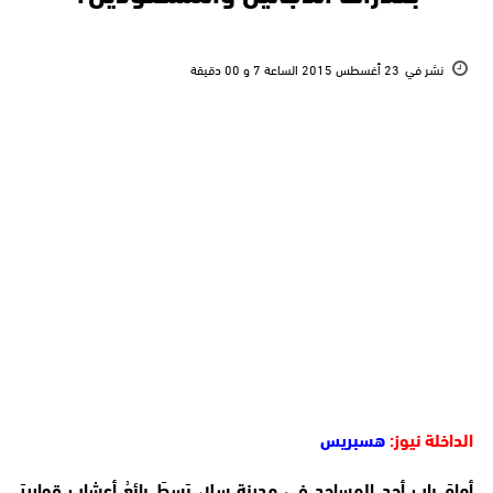
نشر في
23 أغسطس 2015 الساعة 7 و 00 دقيقة
الداخلة نيوز:
هسبريس
أمامَ بابِ أحد المساجد في مدينة سلا، بَسطَ بائعُ أعشابٍ قواريرَ