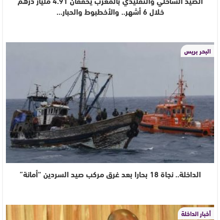
الصيد الساحلي والتقليدي بالمغرب يُحققان 4.91 مليار درهم
خلال 6 أشهر.. والأخطبوط والحبار…
البحر بريس
الداخلة.. نجاة 18 بحارا بعد غرق مركب صيد السردين “أمانة”
أخبار الداخلة