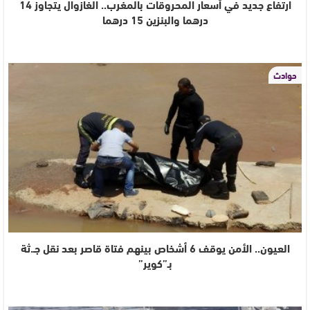
ارتفاع جديد في أسعار المحروقات بالمغرب.. الغازوال يتجاوز 14
درهما والبنزين 15 درهما
حوادث
العيون.. الأمن يوقف 6 أشخاص بينهم فتاة قاصر بعد نقل جـ.ثة
بـ”كوير”