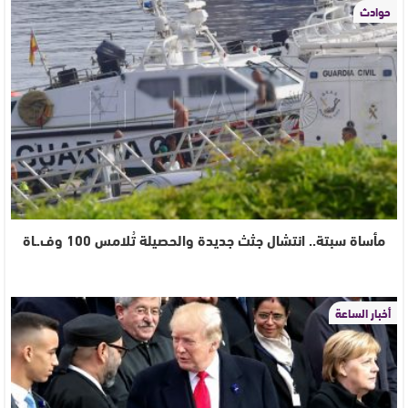
حوادث
مأساة سبتة.. انتشال جثث جديدة والحصيلة تُلامس 100 وف.ـاة
أخبار الساعة