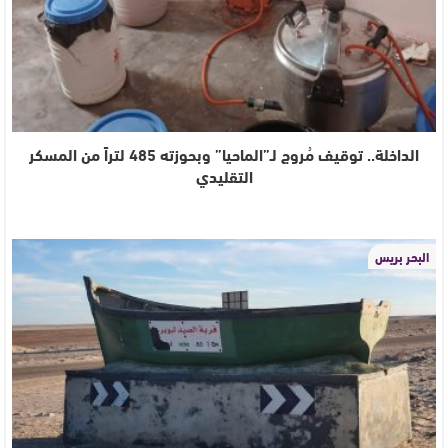
الداخلة.. توقيف مُروج لـ”الماحيا” وبحوزته 485 لتراً من المسكر
التقليدي
البحر بريس