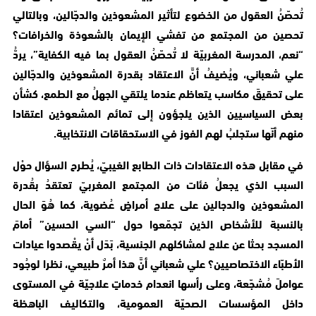
تُحصّنُ العقول من الخضوع لتأثير المشعوذين والدجّالين، وبالتالي
تحصين من المجتمع من تفشي الإيمان بالشعوذة والخرافات؟
“نعم، المدرسة المغربيّة لا تُحصّنُ العقول بما فيه الكفاية”، يردُّ
علي شعباني، ويُضيفُ أنَّ الاعتقاد بقدرة المشعوذين والدجّالين
على تحقيقَ مكاسب يتعاظم عندما يلتقي الجهلُ مع الطمع، كشأن
بعض السياسيين الذين يلجؤون إلى تمائم المشعوذين اعتقادا
منهم أنّها ستجلبُ لهم الفوز في الاستحقاقات الانتخابية.
في مقابل هذه الاعتقادات ذات الطابع الغيبيّ، يُطرح السؤال حوْل
السبب الذي يجعلُ فئات من المجتمع المغربيّ تعتقدُ بقُدرة
المشعوذين والدجالين على علاج أمراضٍ عُضوية، كما هُوَ الحال
بالنسبة للأشخاص الذين تجمّعوا حول “السي الحسين” أمامَ
المسجد بحثا عن علاج لمشاكلهم الجنسية، بَدَل أنْ يقْصدوا عيادات
الأطبّاء الاختصاصيين؟ علي شعباني أنَّ هذا أمرٌ طبيعي، نظرا لوجُود
عواملَ مُشجّعة، وعلى رأسها انعدام خدماتٍ علاجيّة في المستوى
داخل المؤسسات الصحيّة العمومية، والتكاليف الباهظة