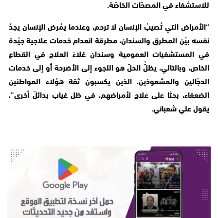
للاستشفاء في المصحّات الخاصّة.
“الأمراض التي تُصيبُ الإنسان لا ترحم، وعندما يمْرض الإنسان يجدُ
نفسه بيْن المطرق والسندان، مطرقة انعدام خدمات علاجية جيّدة
في المستشفيات العمومية وسندان غلاءَ العلاج في القطاع
الخاص، وبالتالي، يظلُّ الحلّ هو اللجوء إلى الأضرحة أو إلى خدمات
الدجّالين والمشعوذين، الذين يكسبون ثقة هؤلاء المواطنين
الضعفاء، بحثا على علاج لأمراضهم، في ظل غياب بدائلَ أخرى”،
يقول علي شعباني.