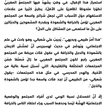
استمرارَ هذا الإقبال، في وقتٍ يشهدُ فيها المجتمعُ المغربيُّ
تطوّرا ملحوظا (ظاهريّا على الأقلّ)، يطرحُ كثيرا من علامات
الاستفهام حوْل الأسباب التي تجعل شرائح واسعة من المجتمع
المغربي تؤمنُ بالخرافة والشعوذة وبقدرة المشعوذين والدجّالين
على حلّ ما استعصى من المشاكل على الحلّ؟
“هذا أمرٌ طبيعي وبديهي”، يُجيبُ علي شعباني، وهو باحث في علم
الاجتماعي، ويُوضّح في حديث لهسبريس أنَّ تعشّش الايمان
بالشعوذة والدجل والخرافة في عقول فئات عريضة من المجتمع
المغربي راجع لكون المجتمع المغربي ما زالَ مُصنّفا ضمْن
المجتمعات المتخلّفة والتقليدية، التي تُسجّل نسبة عالية من
الأمّية، والهدر المدرسي. في مثل هذه المجتمعات –يقول
شعباني- من الطبيعي أنْ نجد فئات واسعة جدا تؤمن بالشعوذة
والدّجل”.
إلّا أنَّ اضمحلال نسبة الوعي لدى أفراد المجتمع والوضعية
الاجتماعيّة الهشّة ليْسا وحدهما السبب وراء اعتقاد الناس بالخرافة