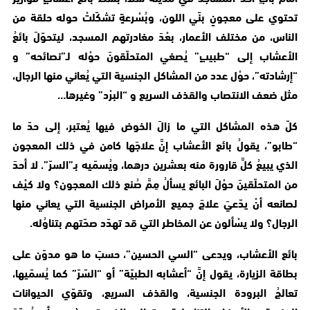
تحتوي على معجونٍ بنّي اللون، وبُسْرعةٍ تشكّلتْ حوله حلقة من
الناس، من مختلف الأعمار، بعْدَ مغادرتهم المسجد، ليتحوّلَ بائعُ
الأعشاب إلى “طبيبٍ” يُصغي المتحلّقونَ حوْله لـ”نصائحه” و
“إرشادته”، حوْل عدد من المشاكل الجنسية التي يُعاني منها الرجال،
مثل ضعف الانتصاب والقذف السريع و “البرْد” وغيرها…
كلّ هذه المشاكل التي ما زالَ الخوض فيها يُعتبر، إلى حدّ ما
“طابو”، يقولُ بائع الأعشاب إنَّ علاجَها كامن في ذلك المعجون
الذي يبيعُ كلَّ قارورة منه بعشرين درهما، ويُسمّيه بـ”السرّ”. لا أحدَ
من المتحلّقينَ حوْلَ البائع يسألُ مِمَّ صُنع ذلك المعجون؟ ولا كيْف
لصانعه أنْ يدّعيَ علاجَ جميع الأمراض الجنسية التي يعاني منها
الرجال؟ ولا يسْألون عن المخاطر التي قد تهدّد صحّتهم بتناوُله.
بائع الأعشاب، ويدعى “السي الحسين”، حسبَ ما هو مدوّن على
بطاقة الزيارة، يقول إنَّ “أعشابه الطبيّة” أو “السّرّ” كما يُسمّيها،
تعالجُ البرودة الجنسية، والقذف السريع، وتقوّي الحيوانات