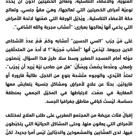
المنوية، والأعضاء التناسلية، وتعالج الخصيتين (دون أن يُحدّدَ
نوعيّة أمراض الخصيتين التي تعالجها)، وهيَ مقوٍّ جنسي، وتعالج
حكة الأعضاء التناسلية.. ويُذيّل الورقة التي ضمّنها لائحة الأمراض
التي يدّعي أنها يُعالجها بعبارى: “أعشاب مجربة والله الشافي”.
عَلى مَنْ جرّب “السي الحسين” أعشابه وكمْ هُمْ عددُ الأشخاص
الذين جربوها، ليَدّعيَ أنها “أعشاب مُجرّبة”؟ لا أحدَ من المتحلّقين
حوْله أمام المسجد الصغير وسط سلا طرحَ هذا السؤال. يُنصتون
بإمعان، وعنْدما يصْمتُ ويسْألُ: “هل من صاحبِ نيّة يُريد أن يُجرّب”،
تمتدُّ الأيْدي، والوجوه متّشحة بنوعٍ من الخجل، طالبةً قارورة أو
قاروتيْن، بحثا عن علاجٍ لأمراضٍ ومشاكل جنسية يتعايش معها
المغاربة في صمْت، لارتباطها في المخيّل الجمعي بمنطقة
حساسة، ليْستْ كباقي مناطق جغرافيا الجسد.
إقبالُ فئات عريضة من المجتمع المغربي على طلبِ العلاجِ لمختلف
الأمراض التي يعانون منها، وحتى المشاكل الحياتيّة التي يتخبّطون
فيها، لدى العشّابين والمشعوذين والدجّالينَ ليْس أمرا جديدا، لكنَّ