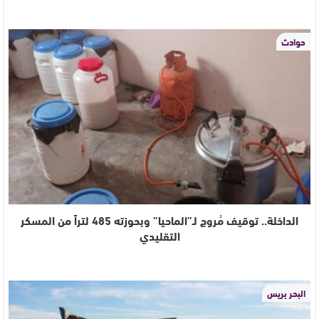
حوادث
الداخلة.. توقيف مُروج لـ”الماحيا” وبحوزته 485 لتراً من المسكر
التقليدي
البحر بريس