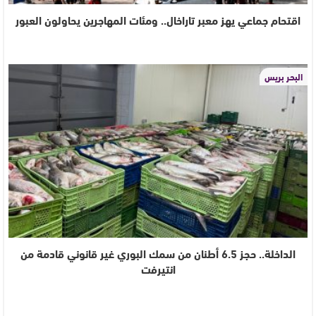
اقتحام جماعي يهز معبر تاراخال.. ومئات المهاجرين يحاولون العبور
البحر بريس
الداخلة.. حجز 6.5 أطنان من سمك البوري غير قانوني قادمة من
انتيرفت