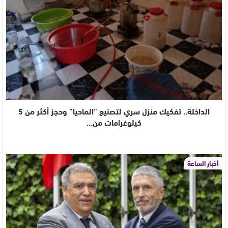
الداخلة.. تفكيك منزل سري لتصنيع “الماحيا” وحجز أكثر من 5
كيلوغرامات من…
أخبار الساعة