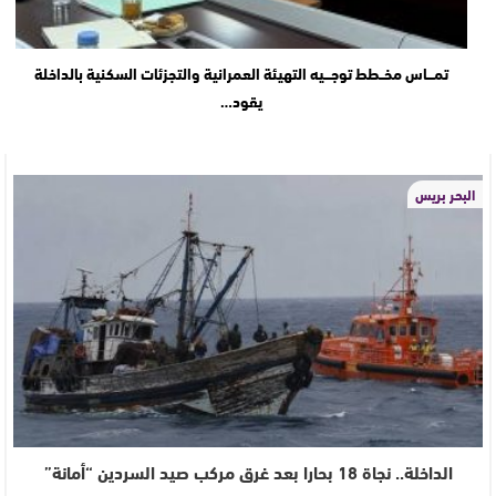
تمـــاس مخــطط توجـــيه التهيئة العمرانية والتجزئات السكنية بالداخلة
يقود…
البحر بريس
الداخلة.. نجاة 18 بحارا بعد غرق مركب صيد السردين “أمانة”