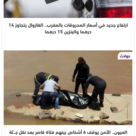
ارتفاع جديد في أسعار المحروقات بالمغرب.. الغازوال يتجاوز 14
درهما والبنزين 15 درهما
حوادث
العيون.. الأمن يوقف 6 أشخاص بينهم فتاة قاصر بعد نقل جـ.ثة