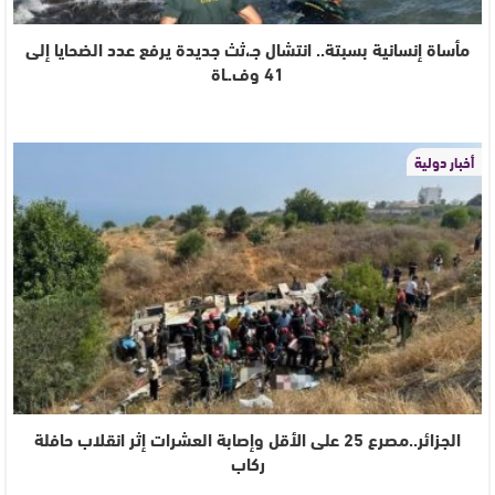
مأساة إنسانية بسبتة.. انتشال جـ،ثث جديدة يرفع عدد الضحايا إلى
41 وف.ـاة
أخبار دولية
الجزائر..مصرع 25 على الأقل وإصابة العشرات إثر انقلاب حافلة
ركاب