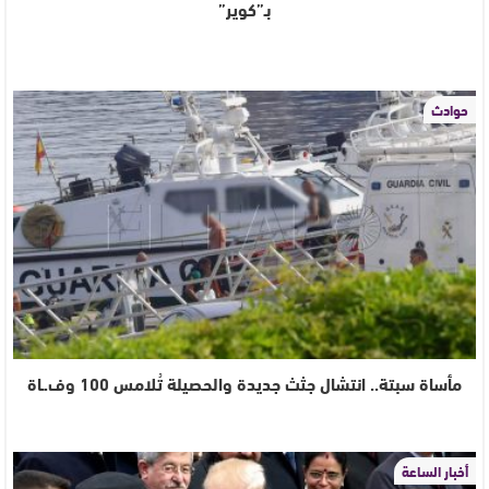
بـ”كوير”
حوادث
مأساة سبتة.. انتشال جثث جديدة والحصيلة تُلامس 100 وف.ـاة
أخبار الساعة