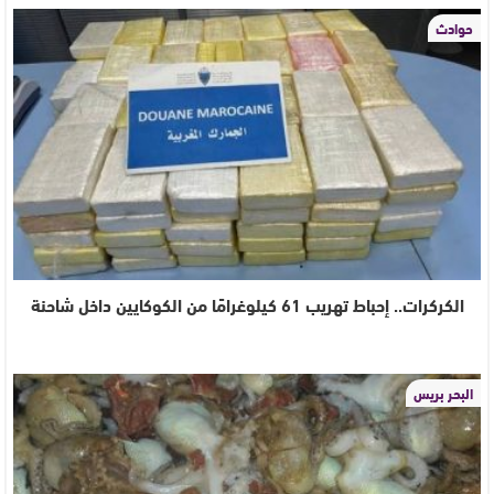
حوادث
الكركرات.. إحباط تهريب 61 كيلوغرامًا من الكوكايين داخل شاحنة
البحر بريس