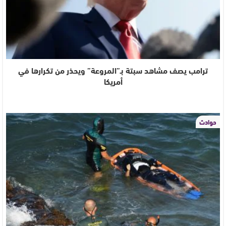
ترامب يصف مشاهد سبتة بـ”المروعة” ويحذر من تكرارها في
أمريكا
حوادث