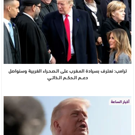
ترامب: نعترف بسيادة المـغرب على الـصـحـراء الغربية وسنواصل
دعـــم الــحكــم الــذاتــي
أخبار الساعة