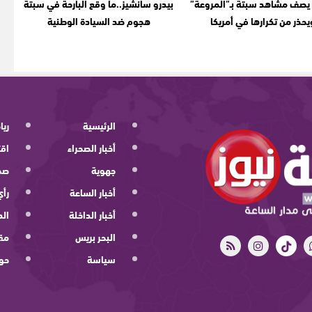
يصف مشاهد سبتة بـ”المروعة”
بيدرو سانشيز..ما وقع البارحة في سبتة
يحذر من تكرارها في أمريكا
هجوم ضد السيادة الوطنية
الرئيسية
ريا
أخبار الصحراء
اقت
جهوية
صح
أخبار الساعة
رأي
أخبار الداخلة
الد
البحر بريس
مقا
سياسة
حو