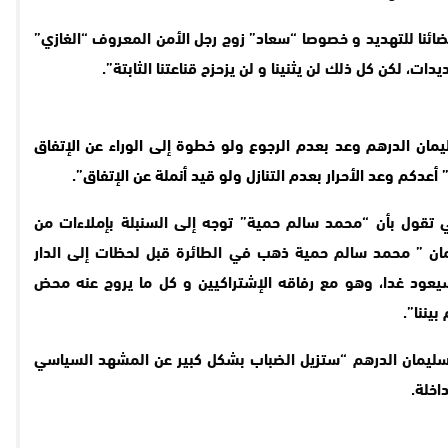
ئنا للتهديد و خصوصا “سعاد” زوج رجل الأمن المعروف “الغازي”
ات، لكن كل ذلك لن يثنينا و لن يزحزح قناعتنا الثابتة”.
ان الدرهم وعد بعدم الرجوع ولو خطوة إلى الوراء عن الإتفاق
” أعدكم وعد الأحرار بعدم التنازل ولو قيد أنملة عن الإتفاق”.
ي تقول بأن “محمد سالم حمية” توجه إلى السنبلة بإملاءات من
ان ” محمد سالم حمية ذهب في الطائرة قبل لحظات إلى الدار
عود غدا، وهو مع رفاقه الإشتراكيين و كل ما يروج عنه محض
يننا”.
“سليمان الدرهم “ستزيل الضباب بشكل كبير عن المشهد السياسي
اخلة.