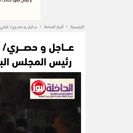
الرئيسية
أخبار الساعة
عـــاجل و حصـــري/ قض
عـــاجل و حصـــري
رئيس المجلس البل