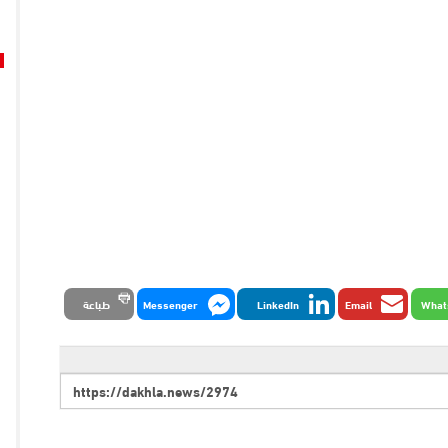
What
Email
LinkedIn
Messenger
طباعة