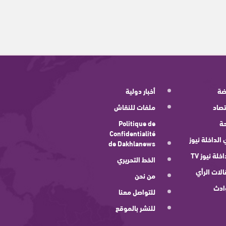
ضة
أخبار دولية
صاد
ملفات للنقاش
ة
Politique de
Confidentialité
 الداخلة نيوز
de Dakhlanews
اخلة نيوز TV
الخط التحريري
لات الرأي
من نحن
ادث
للتواصل معنا
للنشر بالموقع