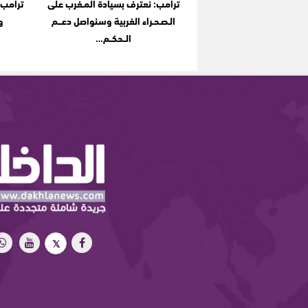
ترامب: نعترف بسيادة المـغرب على
ترامب 
الـصـحـراء الغربية وسنواصل دعـــم
و
الــحكــم…