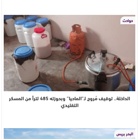
حوادث
الداخلة.. توقيف مُروج لـ”الماحيا” وبحوزته 485 لتراً من المسكر
التقليدي
البحر بريس