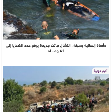
مأساة إنسانية بسبتة.. انتشال جـ،ثث جديدة يرفع عدد الضحايا إلى
41 وف.ـاة
أخبار دولية