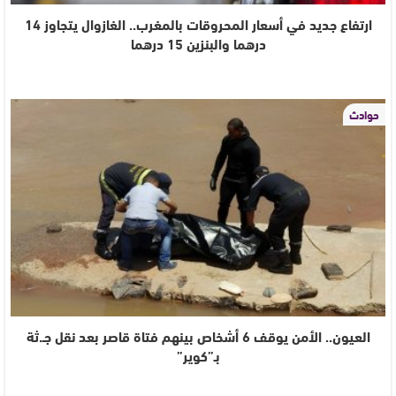
ارتفاع جديد في أسعار المحروقات بالمغرب.. الغازوال يتجاوز 14
درهما والبنزين 15 درهما
حوادث
العيون.. الأمن يوقف 6 أشخاص بينهم فتاة قاصر بعد نقل جـ.ثة
بـ”كوير”