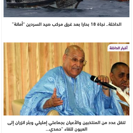
الداخلة.. نجاة 18 بحارا بعد غرق مركب صيد السردين “أمانة”
أخبار الداخلة
تنقل عدد من المنتخبين والأعيان بجماعتي إمليلي وبئر انزران إلى
العيون للقاء “حمدي…