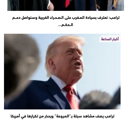
ترامب: نعترف بسيادة المـغرب على الـصـحـراء الغربية وسنواصل دعـــم
الــحكــم…
أخبار الساعة
ترامب يصف مشاهد سبتة بـ”المروعة” ويحذر من تكرارها في أمريكا