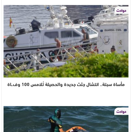
حوادث
مأساة سبتة.. انتشال جثث جديدة والحصيلة تُلامس 100 وف.ـاة
حوادث