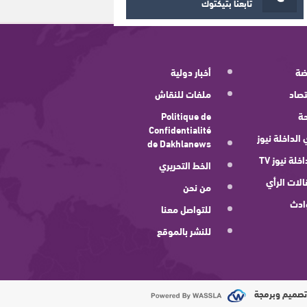
تابعنا بتيكتوك
ضة
أخبار دولية
صاد
ملفات للنقاش
ة
Politique de
Confidentialité
 الداخلة نيوز
de Dakhlanews
اخلة نيوز TV
الخط التحريري
لات الرأي
من نحن
ادث
للتواصل معنا
للنشر بالموقع
صميم وبرمجة