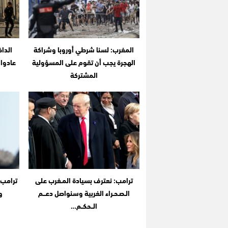
المغرب: لسنا شرطي أوروبا وشراكة
الهجرة يجب أن تقوم على المسؤولية
المشتركة
ترامب: نعترف بسيادة المـغرب على
ترامب 
الـصـحـراء الغربية وسنواصل دعـــم
و
الــحكــم…