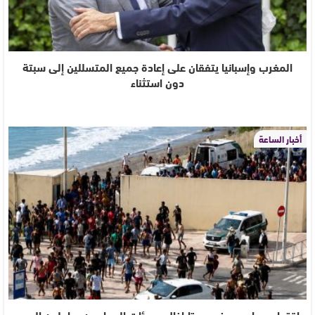
المغرب وإسبانيا يتفقان على إعادة جميع المتسللين إلى سبتة
دون استثناء
أخبار الساعة
اقتحام جماعي يهز معبر تاراخال.. ومئات المهاجرين يحاولون العبور