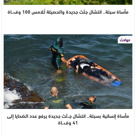
مأساة سبتة.. انتشال جثث جديدة والحصيلة تُلامس 100 وف.ـاة
حوادث
مأساة إنسانية بسبتة.. انتشال جـ،ثث جديدة يرفع عدد الضحايا إلى
41 وف.ـاة