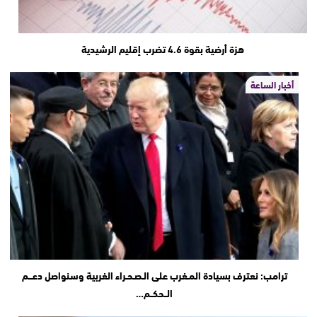
هزة أرضية بقوة 4.6 تضرب إقليم الرشيدية
أخبار الساعة
ترامب: نعترف بسيادة المـغرب على الـصـحـراء الغربية وسنواصل دعـــم
الــحكــم…