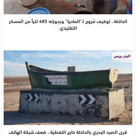
الداخلة.. توقيف مُروج لـ”الماحيا” وبحوزته 485 لتراً من المسكر
التقليدي
البحر بريس
قرى الصيد البحري بالداخلة خارج التغطية.. ضعف شبكة الهاتف