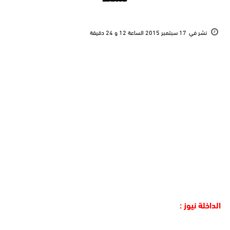
نشر في
17 سبتمبر 2015 الساعة 12 و 24 دقيقة
الداخلة نيوز :