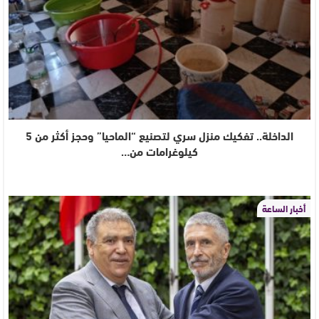
الداخلة.. تفكيك منزل سري لتصنيع “الماحيا” وحجز أكثر من 5
كيلوغرامات من…
أخبار الساعة