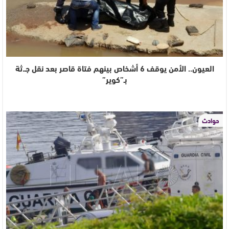
العيون.. الأمن يوقف 6 أشخاص بينهم فتاة قاصر بعد نقل جـ.ثة
بـ”كوير”
حوادث