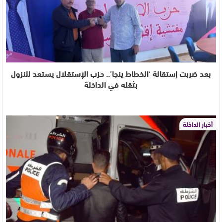
بعد ضربت إستقالة ‘الخطاط ينجا’.. حزب الإستقلال يستعد للنزول
بثقله في الداخلة
أخبار الداخلة